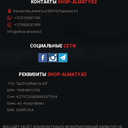
КОНТАКТЫ
SHOP-ALMATY.KZ
Казахстан
,
Алматы
,
050010
,
Радлова 65
+7(701)8007490
+7(708)8207490
info@shop-almaty.kz
СОЦИАЛЬНЫЕ
СЕТИ
РЕКВИЗИТЫ
SHOP-ALMATY.KZ
ТОО "ШОП-АЛМАТЫ.КЗ"
БИН: 190840012782
Счет: KZ79722S000002477934
Банк: АО «Kaspi Bank»
БИК: CASPKZKA
ВЕБ-САЙТ НЕСЕТ ИСКЛЮЧИТЕЛЬНО ИНФОРМАТИВНЫЙ ХАРАКТЕР, НЕ