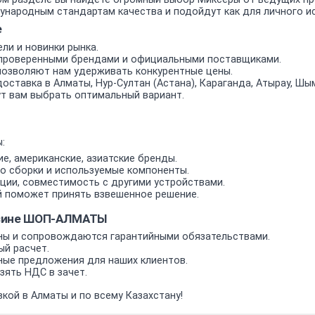
ародным стандартам качества и подойдут как для личного исп
е
ли и новинки рынка.
проверенными брендами и официальными поставщиками.
позволяют нам удерживать конкурентные цены.
оставка в Алматы, Нур-Султан (Астана), Караганда, Атырау, Шым
т вам выбрать оптимальный вариант.
:
е, американские, азиатские бренды.
о сборки и используемые компоненты.
ии, совместимость с другими устройствами.
 поможет принять взвешенное решение.
азине ШОП-АЛМАТЫ
ы и сопровождаются гарантийными обязательствами.
ый расчет.
ные предложения для наших клиентов.
ять НДС в зачет.
кой в Алматы и по всему Казахстану!