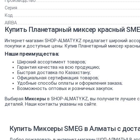
Производство
Серия
Код
AIRBA
Купить Планетарный миксер красный SME
Интернет-магазин SHOP-ALMATY.KZ предлагает широкий ассо
покупки и доступные цены. Купив Планетарный миксер красн
Наши преимущества:
Широкий ассортимент товаров;
Гарантия качества на всю продукцию;
Быстрая доставка по Казахстану;
Официальная сертификация товаров;
Удобные способы оплаты и оформления заказа;
Возможность оптовых и розничных закупок.
Выбирая
Миксеры
в SHOP-ALMATY.KZ, вы получаете лучшее с
деталей. Наши контакты указаны на сайте.
Купить Миксеры SMEG в Алматы с доста
Добро пожаловать в интернет-магазин ШОП-АЛМАТЫ! В это