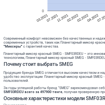
0
07.2
04.2022
02.2022
02.2022
11.2021
07.2021
03.2021
Современный комфорт невозможен без качественных и надеж
современных устройств, таких как Планетарный миксер красн
"Миксеры"
с гарантией качества.
Планетарный миксер красный SMEG - SMF03RDEU – это иннова
технологиям, Планетарный миксер красный SMEG - SMF03RDEU
Почему стоит выбрать SMEG
Продукция бренда SMEG отличается высоким качеством и над
удобство эксплуатации. Планетарный миксер красный SMEG 
пользователей.
За годы успешной работы бренд "SMEG" зарекомендовал себ
SMF03RDEU всего за 497900 тенге
, получая проверенную п
Основные характеристики модели SMF03