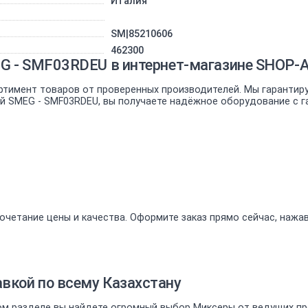
Италия
SM|85210606
462300
G - SMF03RDEU в интернет-магазине SHOP-
ртимент товаров от проверенных производителей. Мы гарантир
ый SMEG - SMF03RDEU, вы получаете надёжное оборудование с г
очетание цены и качества. Оформите заказ прямо сейчас, нажа
вкой по всему Казахстану
м разделе вы найдете огромный выбор Миксеры от ведущих про