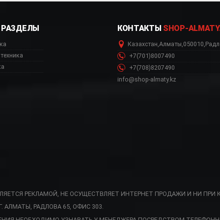
РАЗДЕЛЫ
КОНТАКТЫ
SHOP-ALMATY
ка
Казахстан
,
Алматы
,
050010
,
Радл
техника
+7(701)8007490
ка
+7(708)8207490
info@shop-almaty.kz
ВЛЯЕТСЯ РЕКЛАМОЙ, НЕ ОСУЩЕСТВЛЯЕТ ИНТЕРНЕТ ПРОДАЖИ И НИ ПРИ 
АЛМАТЫ, РАДЛОВА 65, ОФИС 303.
RDEU интернет магазин,
ЕНИЯ НЕОБХОДИМО УЗНАВАТЬ У МЕНЕДЖЕРА ПОСРЕДСТВОМ ТЕЛЕФОНН