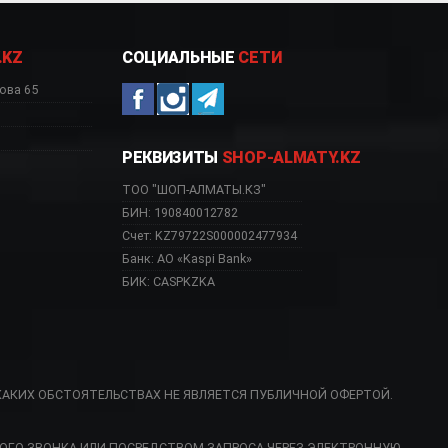
.KZ
СОЦИАЛЬНЫЕ
СЕТИ
ова 65
РЕКВИЗИТЫ
SHOP-ALMATY.KZ
ТОО "ШОП-АЛМАТЫ.КЗ"
БИН: 190840012782
Счет: KZ79722S000002477934
Банк: АО «Kaspi Bank»
БИК: CASPKZKA
КАКИХ ОБСТОЯТЕЛЬСТВАХ НЕ ЯВЛЯЕТСЯ ПУБЛИЧНОЙ ОФЕРТОЙ.
 SMF03RDEU Астана, SM
ОГО ЗВОНКА ИЛИ ПОСРЕДСТВОМ ЗАПРОСА ЧЕРЕЗ ЭЛЕКТРОННУЮ