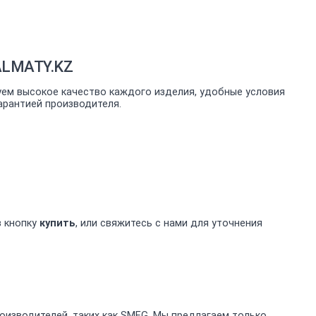
ALMATY.KZ
уем высокое качество каждого изделия, удобные условия
арантией производителя.
в кнопку
купить
, или свяжитесь с нами для уточнения
изводителей, таких как SMEG. Мы предлагаем только