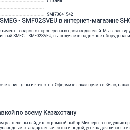
Италия
SM|73641542
 SMEG - SMF02SVEU в интернет-магазине S
ртимент товаров от проверенных производителей. Мы гарантир
ристый SMEG - SMF02SVEU, вы получаете надёжное оборудование
очетание цены и качества. Оформите заказ прямо сейчас, нажа
вкой по всему Казахстану
м разделе вы найдете огромный выбор Миксеры от ведущих про
ародным стандартам качества и подойдут как для личного исп