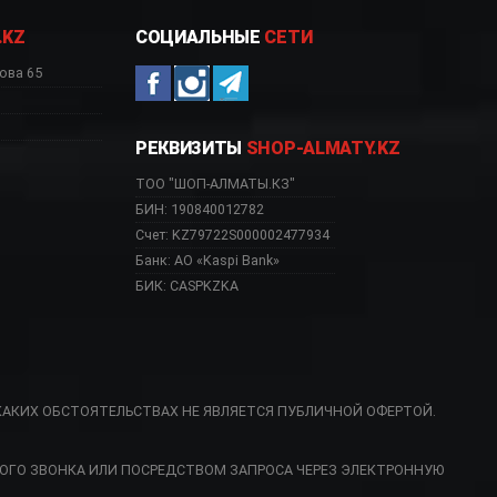
.KZ
СОЦИАЛЬНЫЕ
СЕТИ
ова 65
РЕКВИЗИТЫ
SHOP-ALMATY.KZ
ТОО "ШОП-АЛМАТЫ.КЗ"
БИН: 190840012782
Счет: KZ79722S000002477934
Банк: АО «Kaspi Bank»
БИК: CASPKZKA
КАКИХ ОБСТОЯТЕЛЬСТВАХ НЕ ЯВЛЯЕТСЯ ПУБЛИЧНОЙ ОФЕРТОЙ.
азин, SMF02SVEU Астана
ОГО ЗВОНКА ИЛИ ПОСРЕДСТВОМ ЗАПРОСА ЧЕРЕЗ ЭЛЕКТРОННУЮ