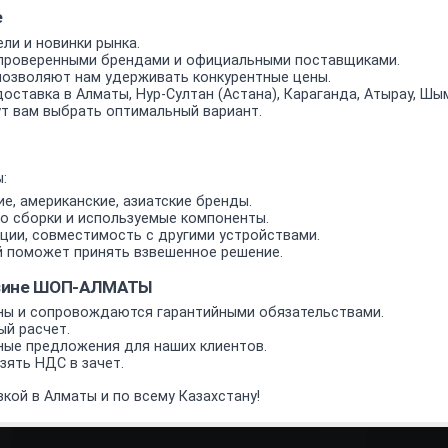
е
ли и новинки рынка.
проверенными брендами и официальными поставщиками.
позволяют нам удерживать конкурентные цены.
оставка в Алматы, Нур-Султан (Астана), Караганда, Атырау, Шым
т вам выбрать оптимальный вариант.
:
е, американские, азиатские бренды.
о сборки и используемые компоненты.
ии, совместимость с другими устройствами.
 поможет принять взвешенное решение.
азине ШОП-АЛМАТЫ
ы и сопровождаются гарантийными обязательствами.
ый расчет.
ные предложения для наших клиентов.
ять НДС в зачет.
кой в Алматы и по всему Казахстану!