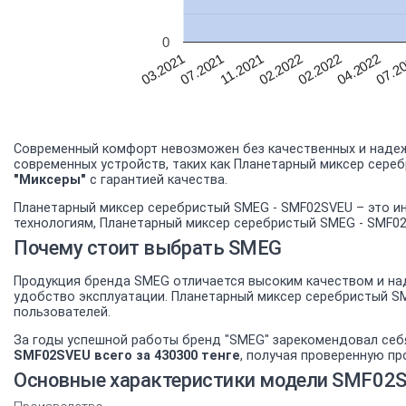
0
07.2
04.2022
02.2022
02.2022
11.2021
07.2021
03.2021
Современный комфорт невозможен без качественных и надеж
современных устройств, таких как Планетарный миксер сере
"Миксеры"
с гарантией качества.
Планетарный миксер серебристый SMEG - SMF02SVEU – это ин
технологиям, Планетарный миксер серебристый SMEG - SMF02
Почему стоит выбрать SMEG
Продукция бренда SMEG отличается высоким качеством и над
удобство эксплуатации. Планетарный миксер серебристый S
пользователей.
За годы успешной работы бренд "SMEG" зарекомендовал себ
SMF02SVEU всего за 430300 тенге
, получая проверенную пр
Основные характеристики модели SMF02