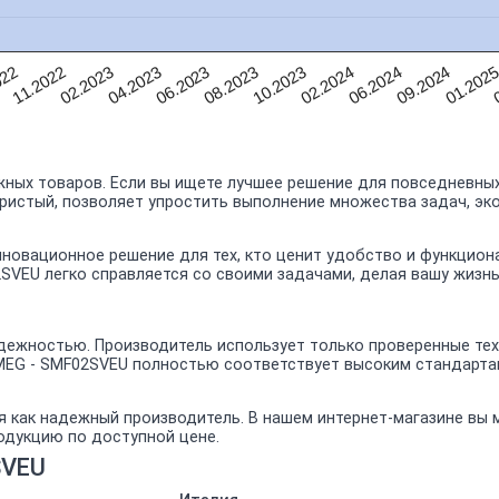
0
01.202
09.2024
06.2024
02.2024
10.2023
08.2023
06.2023
04.2023
02.2023
11.2022
022
ных товаров. Если вы ищете лучшее решение для повседневных
бристый, позволяет упростить выполнение множества задач, эк
новационное решение для тех, кто ценит удобство и функцион
SVEU легко справляется со своими задачами, делая вашу жизн
ежностью. Производитель использует только проверенные техн
MEG - SMF02SVEU полностью соответствует высоким стандарта
я как надежный производитель. В нашем интернет-магазине вы
одукцию по доступной цене.
SVEU