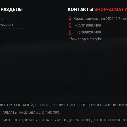
РАЗДЕЛЫ
КОНТАКТЫ
SHOP-ALMATY
ка
Казахстан
,
Алматы
,
050010
,
Радл
техника
+7(701)8007490
ка
+7(708)8207490
info@shop-almaty.kz
ВЛЯЕТСЯ РЕКЛАМОЙ, НЕ ОСУЩЕСТВЛЯЕТ ИНТЕРНЕТ ПРОДАЖИ И НИ ПРИ 
АЛМАТЫ, РАДЛОВА 65, ОФИС 303.
SMF02SVEU интернет маг
ЕНИЯ НЕОБХОДИМО УЗНАВАТЬ У МЕНЕДЖЕРА ПОСРЕДСТВОМ ТЕЛЕФОНН