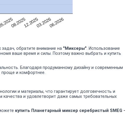
06.2026
03.2026
12.2025
08.2025
5.2025
5
 задач, обратите внимание на
"Миксеры"
. Использование
ономя ваше время и силы. Поэтому важно выбрать и купить
альность. Благодаря продуманному дизайну и современным
ь проще и комфортнее.
ологии и материалы, что гарантирует долговечность и
м качества и удовлетворит даже самых требовательных
 можете
купить Планетарный миксер серебристый SMEG -