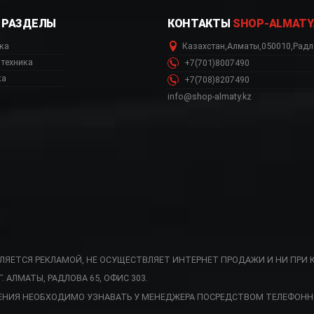
РАЗДЕЛЫ
КОНТАКТЫ
SHOP-ALMATY
ка
Казахстан
,
Алматы
,
050010
,
Радл
техника
+7(701)8007490
ка
+7(708)8207490
info@shop-almaty.kz
ВЛЯЕТСЯ РЕКЛАМОЙ, НЕ ОСУЩЕСТВЛЯЕТ ИНТЕРНЕТ ПРОДАЖИ И НИ ПРИ 
АЛМАТЫ, РАДЛОВА 65, ОФИС 303.
 склада, SMF02PBEU инт
ЕНИЯ НЕОБХОДИМО УЗНАВАТЬ У МЕНЕДЖЕРА ПОСРЕДСТВОМ ТЕЛЕФОНН