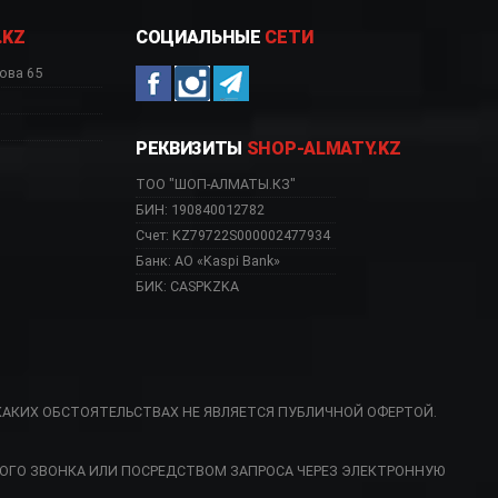
.KZ
СОЦИАЛЬНЫЕ
СЕТИ
ова 65
РЕКВИЗИТЫ
SHOP-ALMATY.KZ
ТОО "ШОП-АЛМАТЫ.КЗ"
БИН: 190840012782
Счет: KZ79722S000002477934
Банк: АО «Kaspi Bank»
БИК: CASPKZKA
КАКИХ ОБСТОЯТЕЛЬСТВАХ НЕ ЯВЛЯЕТСЯ ПУБЛИЧНОЙ ОФЕРТОЙ.
ернет магазин, SMF02PBE
ОГО ЗВОНКА ИЛИ ПОСРЕДСТВОМ ЗАПРОСА ЧЕРЕЗ ЭЛЕКТРОННУЮ