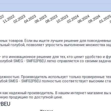
0
01.202
09.2024
06.2024
02.2024
10.2023
08.2023
06.2023
04.2023
02.2023
11.2022
022
ных товаров. Если вы ищете лучшее решение для повседневных
ельный голубой, позволяет упростить выполнение множества за
 это инновационное решение для тех, кто ценит удобство и ф
олубой SMEG - SMF02PBEU легко справляется со своими задача
ежностью. Производитель использует только проверенные техн
лубой SMEG - SMF02PBEU полностью соответствует высоким ст
я как надежный производитель. В нашем интернет-магазине вы
енную продукцию по доступной цене.
PBEU