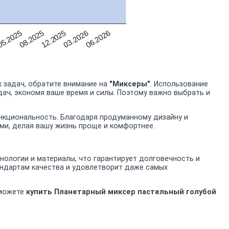
06.2026
03.2026
12.2025
08.2025
5.2025
5
 задач, обратите внимание на
"Миксеры"
. Использование
дач, экономя ваше время и силы. Поэтому важно выбрать и
ункциональность. Благодаря продуманному дизайну и
ми, делая вашу жизнь проще и комфортнее.
ологии и материалы, что гарантирует долговечность и
андартам качества и удовлетворит даже самых
 можете
купить Планетарный миксер пастельный голубой