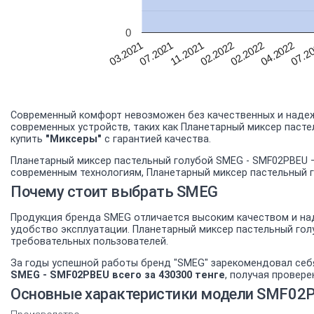
0
07.2
04.2022
02.2022
02.2022
11.2021
07.2021
03.2021
Современный комфорт невозможен без качественных и надеж
современных устройств, таких как Планетарный миксер паст
купить
"Миксеры"
с гарантией качества.
Планетарный миксер пастельный голубой SMEG - SMF02PBEU –
современным технологиям, Планетарный миксер пастельный г
Почему стоит выбрать SMEG
Продукция бренда SMEG отличается высоким качеством и над
удобство эксплуатации. Планетарный миксер пастельный го
требовательных пользователей.
За годы успешной работы бренд "SMEG" зарекомендовал себ
SMEG - SMF02PBEU всего за 430300 тенге
, получая провер
Основные характеристики модели SMF02