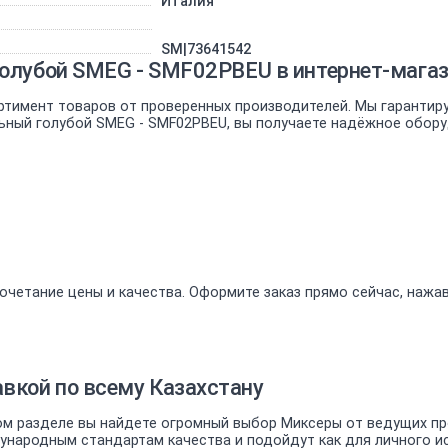
Италия
SM|73641542
голубой SMEG - SMF02PBEU в интернет-маг
ртимент товаров от проверенных производителей. Мы гарантир
льный голубой SMEG - SMF02PBEU, вы получаете надёжное обору
очетание цены и качества. Оформите заказ прямо сейчас, нажа
вкой по всему Казахстану
м разделе вы найдете огромный выбор Миксеры от ведущих про
ародным стандартам качества и подойдут как для личного исп