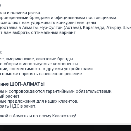
е
ли и новинки рынка.
проверенными брендами и официальными поставщиками.
позволяют нам удерживать конкурентные цены.
оставка в Алматы, Нур-Султан (Астана), Караганда, Атырау, Шым
т вам выбрать оптимальный вариант.
:
е, американские, азиатские бренды.
о сборки и используемые компоненты.
ии, совместимость с другими устройствами.
 поможет принять взвешенное решение.
азине ШОП-АЛМАТЫ
ы и сопровождаются гарантийными обязательствами.
ый расчет.
ные предложения для наших клиентов.
ять НДС в зачет.
кой в Алматы и по всему Казахстану!