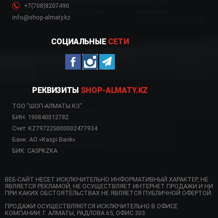
+7(708)8207490
info@shop-almaty.kz
СОЦИАЛЬНЫЕ
СЕТИ
РЕКВИЗИТЫ
SHOP-ALMATY.KZ
ТОО "ШОП-АЛМАТЫ.КЗ"
БИН: 190840012782
Счет: KZ79722S000002477934
Банк: АО «Kaspi Bank»
БИК: CASPKZKA
ВЕБ-САЙТ НЕСЕТ ИСКЛЮЧИТЕЛЬНО ИНФОРМАТИВНЫЙ ХАРАКТЕР, НЕ
ЯВЛЯЕТСЯ РЕКЛАМОЙ, НЕ ОСУЩЕСТВЛЯЕТ ИНТЕРНЕТ ПРОДАЖИ И НИ
ПРИ КАКИХ ОБСТОЯТЕЛЬСТВАХ НЕ ЯВЛЯЕТСЯ ПУБЛИЧНОЙ ОФЕРТОЙ.
ПРОДАЖИ ОСУЩЕСТВЛЯЮТСЯ ИСКЛЮЧИТЕЛЬНО В ОФИСЕ
КОМПАНИИ: Г. АЛМАТЫ, РАДЛОВА 65, ОФИС 303.