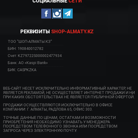
СОЦИАЛЬНЫЕ
СЕТИ
РЕКВИЗИТЫ
SHOP-ALMATY.KZ
ТОО "ШОП-АЛМАТЫ.КЗ"
БИН: 190840012782
Счет: KZ79722S000002477934
Банк: АО «Kaspi Bank»
БИК: CASPKZKA
ВЕБ-САЙТ НЕСЕТ ИСКЛЮЧИТЕЛЬНО ИНФОРМАТИВНЫЙ ХАРАКТЕР, НЕ
ЯВЛЯЕТСЯ РЕКЛАМОЙ, НЕ ОСУЩЕСТВЛЯЕТ ИНТЕРНЕТ ПРОДАЖИ И НИ
ПРИ КАКИХ ОБСТОЯТЕЛЬСТВАХ НЕ ЯВЛЯЕТСЯ ПУБЛИЧНОЙ ОФЕРТОЙ.
ПРОДАЖИ ОСУЩЕСТВЛЯЮТСЯ ИСКЛЮЧИТЕЛЬНО В ОФИСЕ
КОМПАНИИ: Г. АЛМАТЫ, РАДЛОВА 65, ОФИС 303.
ТОЧНЫЕ ДАННЫЕ ПО ЦЕНАМ, ОСТАТКАМ И ВОЗМОЖНОСТИ
ПРИОБРЕТЕНИЯ НЕОБХОДИМО УЗНАВАТЬ У МЕНЕДЖЕРА
ПОСРЕДСТВОМ ТЕЛЕФОННОГО ЗВОНКА ИЛИ ПОСРЕДСТВОМ
ЗАПРОСА ЧЕРЕЗ ЭЛЕКТРОННУЮ ПОЧТУ.