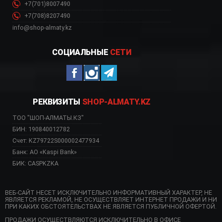
+7(701)8007490
+7(708)8207490
info@shop-almaty.kz
СОЦИАЛЬНЫЕ
СЕТИ
РЕКВИЗИТЫ
SHOP-ALMATY.KZ
ТОО "ШОП-АЛМАТЫ.КЗ"
БИН: 190840012782
Счет: KZ79722S000002477934
Банк: АО «Kaspi Bank»
БИК: CASPKZKA
ВЕБ-САЙТ НЕСЕТ ИСКЛЮЧИТЕЛЬНО ИНФОРМАТИВНЫЙ ХАРАКТЕР, НЕ
ЯВЛЯЕТСЯ РЕКЛАМОЙ, НЕ ОСУЩЕСТВЛЯЕТ ИНТЕРНЕТ ПРОДАЖИ И НИ
ПРИ КАКИХ ОБСТОЯТЕЛЬСТВАХ НЕ ЯВЛЯЕТСЯ ПУБЛИЧНОЙ ОФЕРТОЙ.
ПРОДАЖИ ОСУЩЕСТВЛЯЮТСЯ ИСКЛЮЧИТЕЛЬНО В ОФИСЕ