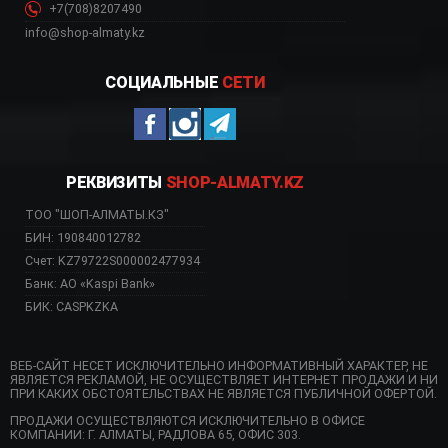
+7(708)8207490
info@shop-almaty.kz
СОЦИАЛЬНЫЕ
СЕТИ
РЕКВИЗИТЫ
SHOP-ALMATY.KZ
ТОО "ШОП-АЛМАТЫ.КЗ"
БИН: 190840012782
Счет: KZ79722S000002477934
Банк: АО «Kaspi Bank»
БИК: CASPKZKA
ВЕБ-САЙТ НЕСЕТ ИСКЛЮЧИТЕЛЬНО ИНФОРМАТИВНЫЙ ХАРАКТЕР, НЕ
ЯВЛЯЕТСЯ РЕКЛАМОЙ, НЕ ОСУЩЕСТВЛЯЕТ ИНТЕРНЕТ ПРОДАЖИ И НИ
ПРИ КАКИХ ОБСТОЯТЕЛЬСТВАХ НЕ ЯВЛЯЕТСЯ ПУБЛИЧНОЙ ОФЕРТОЙ.
ПРОДАЖИ ОСУЩЕСТВЛЯЮТСЯ ИСКЛЮЧИТЕЛЬНО В ОФИСЕ
КОМПАНИИ: Г. АЛМАТЫ, РАДЛОВА 65, ОФИС 303.