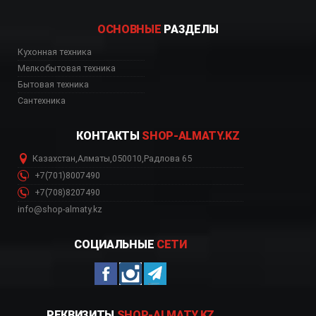
ОСНОВНЫЕ
РАЗДЕЛЫ
тернет магазин, Lemi
Кухонная техника
Мелкобытовая техника
Бытовая техника
Сантехника
КОНТАКТЫ
SHOP-ALMATY.KZ
Казахстан
,
Алматы
,
050010
,
Радлова 65
+7(701)8007490
+7(708)8207490
info@shop-almaty.kz
СОЦИАЛЬНЫЕ
СЕТИ
РЕКВИЗИТЫ
SHOP-ALMATY.KZ