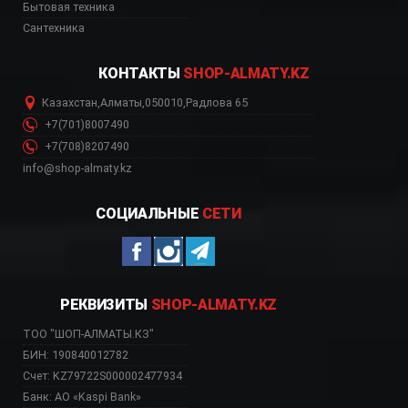
Бытовая техника
Сантехника
КОНТАКТЫ
SHOP-ALMATY.KZ
Казахстан
,
Алматы
,
050010
,
Радлова 65
+7(701)8007490
+7(708)8207490
info@shop-almaty.kz
СОЦИАЛЬНЫЕ
СЕТИ
РЕКВИЗИТЫ
SHOP-ALMATY.KZ
ТОО "ШОП-АЛМАТЫ.КЗ"
БИН: 190840012782
Счет: KZ79722S000002477934
Банк: АО «Kaspi Bank»