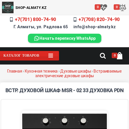
0
0
SHOP-ALMATY.KZ
+7(701) 800-74-90
+7(708) 820-74-90
Г. Алматы, ул. Радлова 65 info@shop-almaty.kz
Начать переписку WhatsApp
0
КАТАЛОГ ТОВАРОВ
Главная
›
Кухонная техника
›
Духовые шкафы
›
Встраиваемые
электрические духовые шкафы
ВСТР. ДУХОВОЙ ШКАФ MSR - 02 33 ДУХОВКА PDN