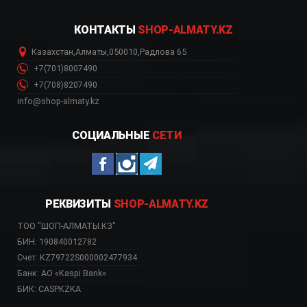
КОНТАКТЫ
SHOP-ALMATY.KZ
Казахстан
,
Алматы
,
050010
,
Радлова 65
+7(701)8007490
+7(708)8207490
info@shop-almaty.kz
СОЦИАЛЬНЫЕ
СЕТИ
РЕКВИЗИТЫ
SHOP-ALMATY.KZ
ТОО "ШОП-АЛМАТЫ.КЗ"
БИН: 190840012782
Счет: KZ79722S000002477934
Банк: АО «Kaspi Bank»
БИК: CASPKZKA