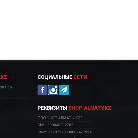
.KZ
СОЦИАЛЬНЫЕ
СЕТИ
ова 65
РЕКВИЗИТЫ
SHOP-ALMATY.KZ
ТОО "ШОП-АЛМАТЫ.КЗ"
БИН: 190840012782
Счет: KZ79722S000002477934