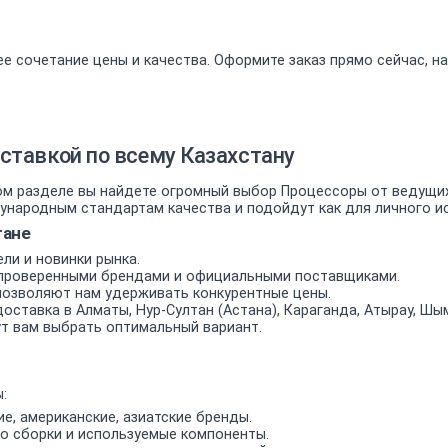
е сочетание цены и качества. Оформите заказ прямо сейчас, н
ставкой по всему Казахстану
 разделе вы найдете огромный выбор Процессоры от ведущих 
ародным стандартам качества и подойдут как для личного исп
тане
ли и новинки рынка.
проверенными брендами и официальными поставщиками.
позволяют нам удерживать конкурентные цены.
оставка в Алматы, Нур-Султан (Астана), Караганда, Атырау, Шым
т вам выбрать оптимальный вариант.
:
е, американские, азиатские бренды.
о сборки и используемые компоненты.