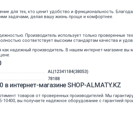
ешение для тех, кто ценит удобство и функциональность. Благо
воими задачами, делая вашу жизнь проще и комфортнее.
дежностью. Производитель использует только проверенные тех
00 полностью соответствует высоким стандартам качества и уд
я как надежный производитель. В нашем интернет-магазине вы
цене.
0
AL|12341184(38053)
78188
400 в интернет-магазине SHOP-ALMATY.KZ
ртимент товаров от проверенных производителей. Мы гарантир
 i5-10400, вы получаете надёжное оборудование с гарантией про