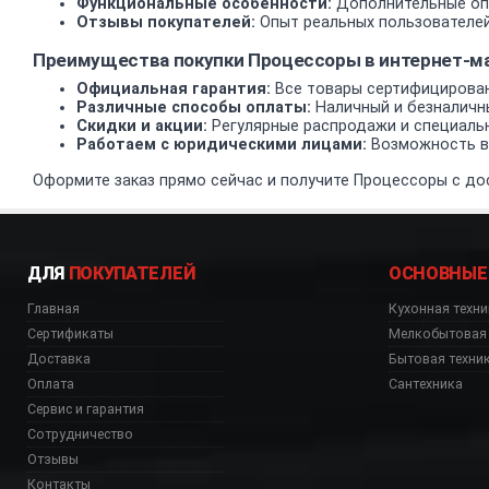
Функциональные особенности:
Дополнительные опц
Отзывы покупателей:
Опыт реальных пользователей
Преимущества покупки Процессоры в интернет-
Официальная гарантия:
Все товары сертифицирован
Различные способы оплаты:
Наличный и безналичн
Скидки и акции:
Регулярные распродажи и специаль
Работаем с юридическими лицами:
Возможность вз
Оформите заказ прямо сейчас и получите Процессоры с дос
ДЛЯ
ПОКУПАТЕЛЕЙ
ОСНОВНЫЕ
Главная
Кухонная техни
Сертификаты
Мелкобытовая 
Доставка
Бытовая техни
Оплата
Сантехника
Сервис и гарантия
Сотрудничество
Отзывы
Контакты