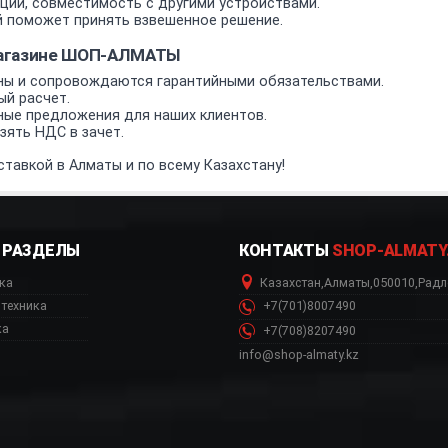
ии, совместимость с другими устройствами.
 поможет принять взвешенное решение.
магазине ШОП-АЛМАТЫ
ы и сопровождаются гарантийными обязательствами.
ый расчет.
ные предложения для наших клиентов.
ять НДС в зачет.
тавкой в Алматы и по всему Казахстану!
РАЗДЕЛЫ
КОНТАКТЫ
SHOP-ALMATY
ка
Казахстан
,
Алматы
,
050010
,
Радл
техника
+7(701)8007490
ка
+7(708)8207490
info@shop-almaty.kz