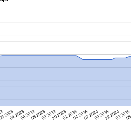
03.2025
09.2023
12.2024
06.2023
09.2024
06.2023
07.2024
04.2023
04.2024
03.2023
01.2024
23
05
10.2023