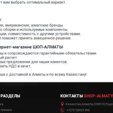
т вам выбрать оптимальный вариант.
:
е, американские, азиатские бренды.
о сборки и используемые компоненты.
ии, совместимость с другими устройствами.
 поможет принять взвешенное решение.
нтернет-магазине ШОП-АЛМАТЫ
ы и сопровождаются гарантийными обязательствами.
ый расчет.
ные предложения для наших клиентов.
ять НДС в зачет.
ша с доставкой в Алматы и по всему Казахстану!
РАЗДЕЛЫ
КОНТАКТЫ
SHOP-ALMATY
ка
Казахстан
,
Алматы
,
050010
,
Радл
техника
+7(701)8007490