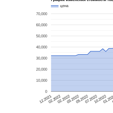
цена
70,000
60,000
50,000
40,000
30,000
20,000
10,000
0
10.2022
07.2022
05.2022
03.2022
02.2022
02.2022
01.20
12.2021