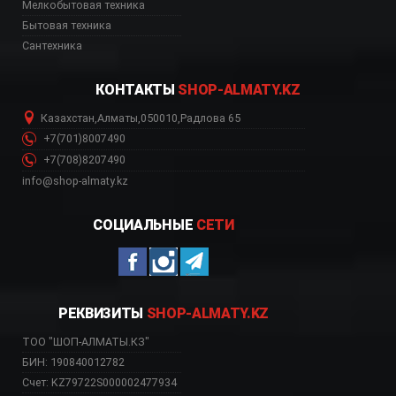
39 Шымкент, CT-2539 
Мелкобытовая техника
Бытовая техника
Сантехника
КОНТАКТЫ
SHOP-ALMATY.KZ
Казахстан
,
Алматы
,
050010
,
Радлова 65
+7(701)8007490
+7(708)8207490
info@shop-almaty.kz
СОЦИАЛЬНЫЕ
СЕТИ
РЕКВИЗИТЫ
SHOP-ALMATY.KZ
ТОО "ШОП-АЛМАТЫ.КЗ"
БИН: 190840012782
Счет: KZ79722S000002477934