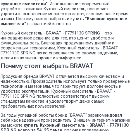
кухонные смесители"
. Использование современных
устройств, таких как Кухонный смеситель, позволяет
упростить выполнение множества задач, экономя ваше время
и силы. Поэтому важно выбрать и купить
"Высокие кухонные
смесители"
с гарантией качества.
Кухонный смеситель - BRAVAT - F779113C SPRING – это
инновационное решение для тех, кто ценит удобство и
функциональность. Благодаря продуманному дизайну и
современным технологиям, Кухонный смеситель - BRAVAT -
F779113C SPRING легко справляется со своими задачами,
делая вашу жизнь проще и комфортнее.
Почему стоит выбрать BRAVAT
Продукция бренда BRAVAT отличается высоким качеством и
надежностью. Производитель использует только проверенные
технологии и материалы, что гарантирует долговечность и
удобство эксплуатации. Кухонный смеситель - BRAVAT -
F779113C SPRING полностью соответствует высоким
стандартам качества и удовлетворит даже самых
требовательных пользователей.
За годы успешной работы бренд "BRAVAT" зарекомендовал
себя как надежный производитель. В нашем интернет-магазине
вы можете
купить Кухонный смеситель - BRAVAT - F779113C
SPRING всего за 54125 тенге
, получая проверенную