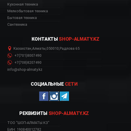
ь, цена, Астана, Биш
Кухонная техника
Мелкобытовая техника
Бытовая техника
Сантехника
КОНТАКТЫ
SHOP-ALMATY.KZ
Казахстан
,
Алматы
,
050010
,
Радлова 65
+7(701)8007490
+7(708)8207490
info@shop-almaty.kz
СОЦИАЛЬНЫЕ
СЕТИ
РЕКВИЗИТЫ
SHOP-ALMATY.KZ
ТОО "ШОП-АЛМАТЫ.КЗ"
БИН: 190840012782