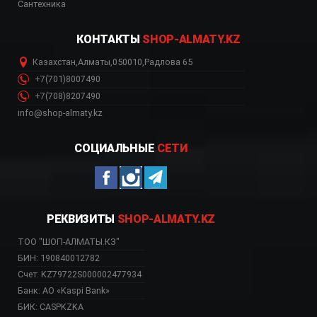
Сантехника
КОНТАКТЫ
SHOP-ALMATY.KZ
Казахстан
,
Алматы
,
050010
,
Радлова 65
+7(701)8007490
+7(708)8207490
info@shop-almaty.kz
СОЦИАЛЬНЫЕ
СЕТИ
РЕКВИЗИТЫ
SHOP-ALMATY.KZ
ТОО "ШОП-АЛМАТЫ.КЗ"
БИН: 190840012782
Счет: KZ79722S000002477934
Банк: АО «Kaspi Bank»
БИК: CASPKZKA