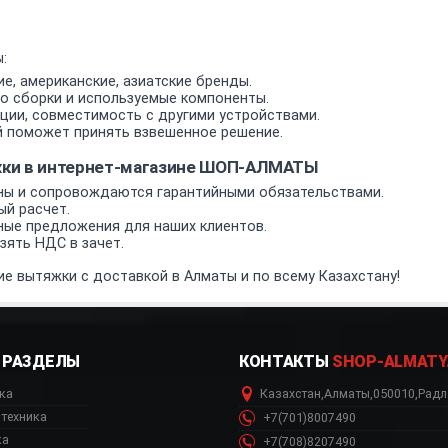
:
е, американские, азиатские бренды.
о сборки и используемые компоненты.
ии, совместимость с другими устройствами.
 поможет принять взвешенное решение.
жки в интернет-магазине ШОП-АЛМАТЫ
ы и сопровождаются гарантийными обязательствами.
ый расчет.
ные предложения для наших клиентов.
ять НДС в зачет.
е вытяжки с доставкой в Алматы и по всему Казахстану!
РАЗДЕЛЫ
КОНТАКТЫ
SHOP-ALMATY
ка
Казахстан
,
Алматы
,
050010
,
Радл
техника
+7(701)8007490
ка
+7(708)8207490