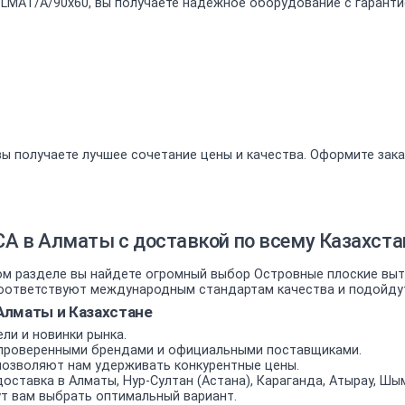
@ BLMAT/A/90x60, вы получаете надёжное оборудование с гарант
ы получаете лучшее сочетание цены и качества. Оформите зака
A в Алматы с доставкой по всему Казахста
 разделе вы найдете огромный выбор Островные плоские вытяж
ответствуют международным стандартам качества и подойдут к
Алматы и Казахстане
ли и новинки рынка.
проверенными брендами и официальными поставщиками.
позволяют нам удерживать конкурентные цены.
оставка в Алматы, Нур-Султан (Астана), Караганда, Атырау, Шым
т вам выбрать оптимальный вариант.