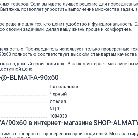
ных товаров. Если вы ищете лучшее решение для повседневных
к Вытяжка, позволяет упростить выполнение множества задач, 
ное решение для тех, кто ценит удобство и функциональность.
я со своими задачами, делая вашу жизнь проще и комфортнее.
дежностью. Производитель использует только проверенные техн
A/90x60 полностью соответствует высоким стандартам качества
я как надежный производитель. В нашем интернет-магазине вы
доступной цене.
S-@-BLMAT-A-90x60
Потолочные
Черный
Италия
NL|0
1084033
T/A/90x60 в интернет-магазине SHOP-ALMAT
ртимент товаров от проверенных производителей. Мы гарантир