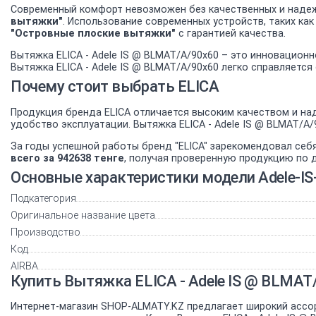
Современный комфорт невозможен без качественных и надеж
вытяжки"
. Использование современных устройств, таких ка
"Островные плоские вытяжки"
с гарантией качества.
Вытяжка ELICA - Adele IS @ BLMAT/A/90x60 – это инновацион
Вытяжка ELICA - Adele IS @ BLMAT/A/90x60 легко справляетс
Почему стоит выбрать ELICA
Продукция бренда ELICA отличается высоким качеством и на
удобство эксплуатации. Вытяжка ELICA - Adele IS @ BLMAT/
За годы успешной работы бренд "ELICA" зарекомендовал себ
всего за 942638 тенге
, получая проверенную продукцию по 
Основные характеристики модели Adele-I
Подкатегория
Оригинальное название цвета
Производство
Код
AIRBA
Купить Вытяжка ELICA - Adele IS @ BLMA
Интернет-магазин SHOP-ALMATY.KZ предлагает широкий ассо