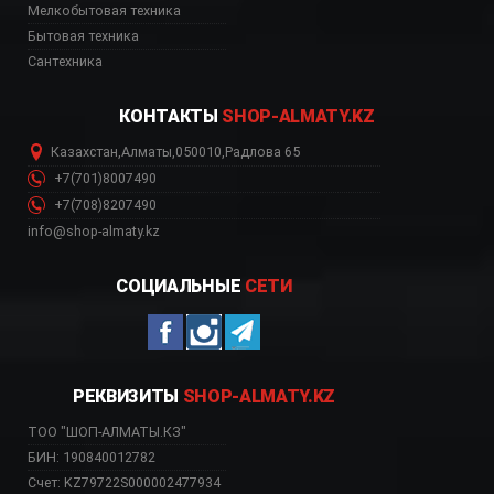
Мелкобытовая техника
Бытовая техника
Сантехника
КОНТАКТЫ
SHOP-ALMATY.KZ
Казахстан
,
Алматы
,
050010
,
Радлова 65
+7(701)8007490
+7(708)8207490
info@shop-almaty.kz
СОЦИАЛЬНЫЕ
СЕТИ
РЕКВИЗИТЫ
SHOP-ALMATY.KZ
ТОО "ШОП-АЛМАТЫ.КЗ"
БИН: 190840012782
Счет: KZ79722S000002477934