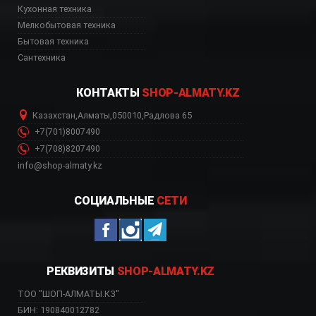
Кухонная техника
ь, цена, Астана, Биш
Мелкобытовая техника
Бытовая техника
Сантехника
КОНТАКТЫ
SHOP-ALMATY.KZ
Казахстан
,
Алматы
,
050010
,
Радлова 65
+7(701)8007490
+7(708)8207490
info@shop-almaty.kz
СОЦИАЛЬНЫЕ
СЕТИ
РЕКВИЗИТЫ
SHOP-ALMATY.KZ
ТОО "ШОП-АЛМАТЫ.КЗ"
БИН: 190840012782