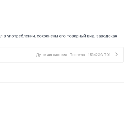
л в употреблении, сохранены его товарный вид, заводская
Душевая система - Teorema - 15342GG-T01