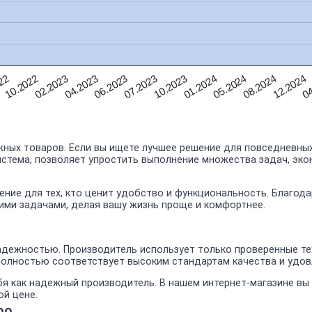
01.2024
08.2024
22
04
02.2023
06.2023
10.2023
05.2024
12.2024
10.2022
04.2023
07.2023
ных товаров. Если вы ищете лучшее решение для повседневных
истема, позволяет упростить выполнение множества задач, эко
ение для тех, кто ценит удобство и функциональность. Благод
оими задачами, делая вашу жизнь проще и комфортнее.
дежностью. Производитель использует только проверенные тех
 полностью соответствует высоким стандартам качества и удо
бя как надежный производитель. В нашем интернет-магазине в
ой цене.