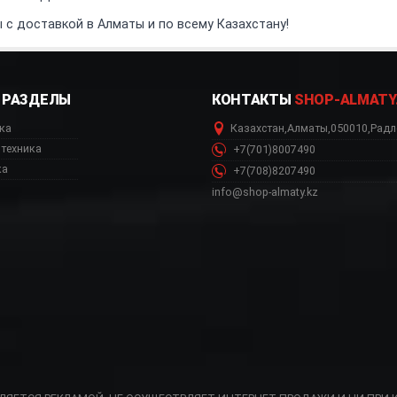
с доставкой в Алматы и по всему Казахстану!
РАЗДЕЛЫ
КОНТАКТЫ
SHOP-ALMATY
ка
Казахстан
,
Алматы
,
050010
,
Радл
техника
+7(701)8007490
ка
+7(708)8207490
info@shop-almaty.kz