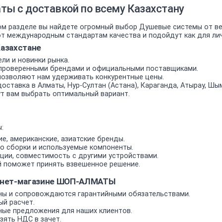
ы с доставкой по всему Казахстану
м разделе вы найдете огромный выбор Душевые системы от вед
 международным стандартам качества и подойдут как для личн
азахстане
ли и новинки рынка.
проверенными брендами и официальными поставщиками.
позволяют нам удерживать конкурентные цены.
оставка в Алматы, Нур-Султан (Астана), Караганда, Атырау, Шым
т вам выбрать оптимальный вариант.
:
е, американские, азиатские бренды.
о сборки и используемые компоненты.
ии, совместимость с другими устройствами.
 поможет принять взвешенное решение.
рнет-магазине ШОП-АЛМАТЫ
ы и сопровождаются гарантийными обязательствами.
ый расчет.
ные предложения для наших клиентов.
ять НДС в зачет.