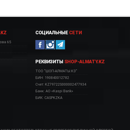
.KZ
СОЦИАЛЬНЫЕ
СЕТИ
ова 65
РЕКВИЗИТЫ
SHOP-ALMATY.KZ
ТОО "ШОП-АЛМАТЫ.КЗ"
БИН: 190840012782
Счет: KZ79722S000002477934
Банк: АО «Kaspi Bank»
БИК: CASPKZKA