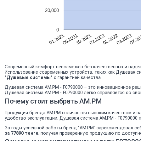
20,000
0
10.2021
02.2022
07.20
05.2021
02.2022
03.2022
01.2021
Современный комфорт невозможен без качественных и надеж
Использование современных устройств, таких как Душевая с
"Душевые системы"
с гарантией качества.
Душевая система AM.PM - F0790000 – это инновационное реш
Душевая система AM.PM - F0790000 легко справляется со св
Почему стоит выбрать AM.PM
Продукция бренда AM.PM отличается высоким качеством и на
удобство эксплуатации. Душевая система AM.PM - F0790000
За годы успешной работы бренд "AM.PM" зарекомендовал се
за 77890 тенге
, получая проверенную продукцию по доступн