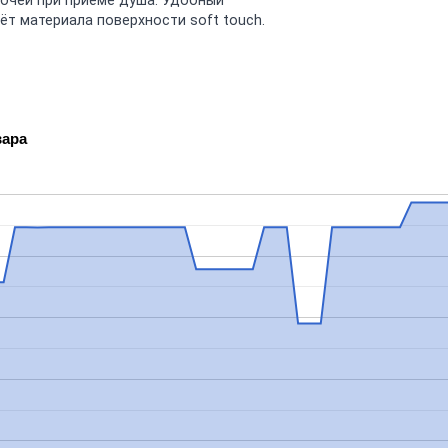
лочей при приёме душа. Удобный
ёт материала поверхности soft touch.
вара