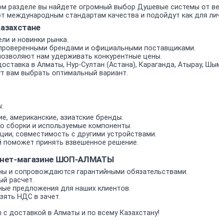
м разделе вы найдете огромный выбор Душевые системы от вед
 международным стандартам качества и подойдут как для личн
азахстане
ли и новинки рынка.
проверенными брендами и официальными поставщиками.
позволяют нам удерживать конкурентные цены.
оставка в Алматы, Нур-Султан (Астана), Караганда, Атырау, Шым
т вам выбрать оптимальный вариант.
:
е, американские, азиатские бренды.
о сборки и используемые компоненты.
ии, совместимость с другими устройствами.
 поможет принять взвешенное решение.
рнет-магазине ШОП-АЛМАТЫ
ы и сопровождаются гарантийными обязательствами.
ый расчет.
ные предложения для наших клиентов.
ять НДС в зачет.
с доставкой в Алматы и по всему Казахстану!