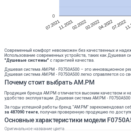
0
04.2022
11.2021
07.2022
02.2022
11.
02.2022
07.2021
Современный комфорт невозможен без качественных и надеж
Использование современных устройств, таких как Душевая с
"Душевые системы"
с гарантией качества.
Душевая система AM.PM - F0750A500 – это инновационное ре
Душевая система AM.PM - F0750A500 легко справляется со с
Почему стоит выбрать AM.PM
Продукция бренда AM.PM отличается высоким качеством и на
удобство эксплуатации. Душевая система AM.PM - F0750A50
За годы успешной работы бренд "AM.PM" зарекомендовал се
за 487090 тенге
, получая проверенную продукцию по доступ
Основные характеристики модели F0750A
Оригинальное название цвета