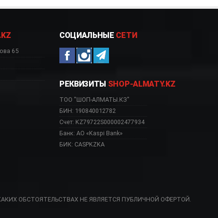
.KZ
СОЦИАЛЬНЫЕ
СЕТИ
ова 65
РЕКВИЗИТЫ
SHOP-ALMATY.KZ
ТОО "ШОП-АЛМАТЫ.КЗ"
БИН: 190840012782
Счет: KZ79722S000002477934
Банк: АО «Kaspi Bank»
БИК: CASPKZKA
КАКИХ ОБСТОЯТЕЛЬСТВАХ НЕ ЯВЛЯЕТСЯ ПУБЛИЧНОЙ ОФЕРТОЙ.