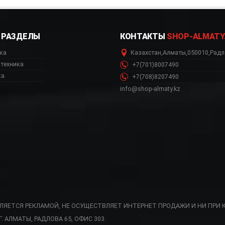
РАЗДЕЛЫ
КОНТАКТЫ
SHOP-ALMATY
ка
Казахстан
,
Алматы
,
050010
,
Радл
техника
+7(701)8007490
ка
+7(708)8207490
info@shop-almaty.kz
ВЛЯЕТСЯ РЕКЛАМОЙ, НЕ ОСУЩЕСТВЛЯЕТ ИНТЕРНЕТ ПРОДАЖИ И НИ ПРИ 
АЛМАТЫ, РАДЛОВА 65, ОФИС 303.