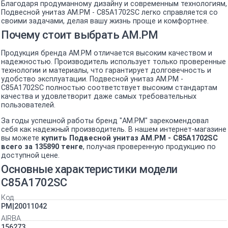
Благодаря продуманному дизайну и современным технологиям,
Подвесной унитаз AM.PM - C85A1702SC легко справляется со
своими задачами, делая вашу жизнь проще и комфортнее.
Почему стоит выбрать AM.PM
Продукция бренда AM.PM отличается высоким качеством и
надежностью. Производитель использует только проверенные
технологии и материалы, что гарантирует долговечность и
удобство эксплуатации. Подвесной унитаз AM.PM -
C85A1702SC полностью соответствует высоким стандартам
качества и удовлетворит даже самых требовательных
пользователей.
За годы успешной работы бренд "AM.PM" зарекомендовал
себя как надежный производитель. В нашем интернет-магазине
вы можете
купить Подвесной унитаз AM.PM - C85A1702SC
всего за 135890 тенге
, получая проверенную продукцию по
доступной цене.
Основные характеристики модели
C85A1702SC
Код
PM|20011042
AIRBA
156273