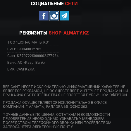
СОЦИАЛЬНЫЕ
СЕТИ
РЕКВИЗИТЫ
SHOP-ALMATY.KZ
ТОО "ШОП-АЛМАТЫ.КЗ"
БИН: 190840012782
Счет: KZ79722S000002477934
Банк: АО «Kaspi Bank»
БИК: CASPKZKA
ВЕБ-САЙТ НЕСЕТ ИСКЛЮЧИТЕЛЬНО ИНФОРМАТИВНЫЙ ХАРАКТЕР, НЕ
ЯВЛЯЕТСЯ РЕКЛАМОЙ, НЕ ОСУЩЕСТВЛЯЕТ ИНТЕРНЕТ ПРОДАЖИ И НИ
ПРИ КАКИХ ОБСТОЯТЕЛЬСТВАХ НЕ ЯВЛЯЕТСЯ ПУБЛИЧНОЙ ОФЕРТОЙ.
ПРОДАЖИ ОСУЩЕСТВЛЯЮТСЯ ИСКЛЮЧИТЕЛЬНО В ОФИСЕ
КОМПАНИИ: Г. АЛМАТЫ, РАДЛОВА 65, ОФИС 303.
ТОЧНЫЕ ДАННЫЕ ПО ЦЕНАМ, ОСТАТКАМ И ВОЗМОЖНОСТИ
ПРИОБРЕТЕНИЯ НЕОБХОДИМО УЗНАВАТЬ У МЕНЕДЖЕРА
ПОСРЕДСТВОМ ТЕЛЕФОННОГО ЗВОНКА ИЛИ ПОСРЕДСТВОМ
ЗАПРОСА ЧЕРЕЗ ЭЛЕКТРОННУЮ ПОЧТУ.