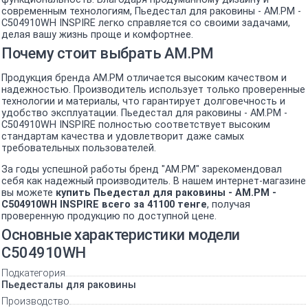
современным технологиям, Пьедестал для раковины - AM.PM -
C504910WH INSPIRE легко справляется со своими задачами,
делая вашу жизнь проще и комфортнее.
Почему стоит выбрать AM.PM
Продукция бренда AM.PM отличается высоким качеством и
надежностью. Производитель использует только проверенные
технологии и материалы, что гарантирует долговечность и
удобство эксплуатации. Пьедестал для раковины - AM.PM -
C504910WH INSPIRE полностью соответствует высоким
стандартам качества и удовлетворит даже самых
требовательных пользователей.
За годы успешной работы бренд "AM.PM" зарекомендовал
себя как надежный производитель. В нашем интернет-магазине
вы можете
купить Пьедестал для раковины - AM.PM -
C504910WH INSPIRE всего за 41100 тенге
, получая
проверенную продукцию по доступной цене.
Основные характеристики модели
C504910WH
Подкатегория
Пьедесталы для раковины
Производство