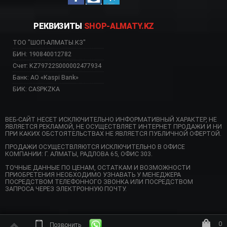
РЕКВИЗИТЫ
SHOP-ALMATY.KZ
ТОО "ШОП-АЛМАТЫ.КЗ"
БИН: 190840012782
Счет: KZ79722S000002477934
Банк: АО «Kaspi Bank»
БИК: CASPKZKA
ВЕБ-САЙТ НЕСЕТ ИСКЛЮЧИТЕЛЬНО ИНФОРМАТИВНЫЙ ХАРАКТЕР, НЕ
ЯВЛЯЕТСЯ РЕКЛАМОЙ, НЕ ОСУЩЕСТВЛЯЕТ ИНТЕРНЕТ ПРОДАЖИ И НИ
ПРИ КАКИХ ОБСТОЯТЕЛЬСТВАХ НЕ ЯВЛЯЕТСЯ ПУБЛИЧНОЙ ОФЕРТОЙ.
ПРОДАЖИ ОСУЩЕСТВЛЯЮТСЯ ИСКЛЮЧИТЕЛЬНО В ОФИСЕ
КОМПАНИИ: Г. АЛМАТЫ, РАДЛОВА 65, ОФИС 303.
ТОЧНЫЕ ДАННЫЕ ПО ЦЕНАМ, ОСТАТКАМ И ВОЗМОЖНОСТИ
ПРИОБРЕТЕНИЯ НЕОБХОДИМО УЗНАВАТЬ У МЕНЕДЖЕРА
ПОСРЕДСТВОМ ТЕЛЕФОННОГО ЗВОНКА ИЛИ ПОСРЕДСТВОМ
ЗАПРОСА ЧЕРЕЗ ЭЛЕКТРОННУЮ ПОЧТУ.
0
Позвонить