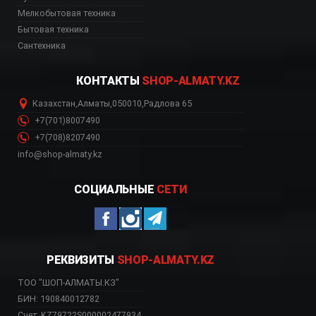
ь, цена, Астана, Биш
Мелкобытовая техника
Бытовая техника
Сантехника
КОНТАКТЫ
SHOP-ALMATY.KZ
Казахстан
,
Алматы
,
050010
,
Радлова 65
+7(701)8007490
+7(708)8207490
info@shop-almaty.kz
СОЦИАЛЬНЫЕ
СЕТИ
РЕКВИЗИТЫ
SHOP-ALMATY.KZ
ТОО "ШОП-АЛМАТЫ.КЗ"
БИН: 190840012782
Счет: KZ79722S000002477934