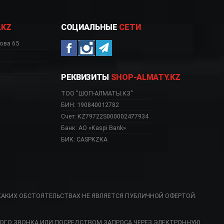
.KZ
СОЦИАЛЬНЫЕ
СЕТИ
ова 65
РЕКВИЗИТЫ
SHOP-ALMATY.KZ
ТОО "ШОП-АЛМАТЫ.КЗ"
БИН: 190840012782
Счет: KZ79722S000002477934
Банк: АО «Kaspi Bank»
БИК: CASPKZKA
КАКИХ ОБСТОЯТЕЛЬСТВАХ НЕ ЯВЛЯЕТСЯ ПУБЛИЧНОЙ ОФЕРТОЙ.
, AKWL 728 NB Атыра
ОГО ЗВОНКА ИЛИ ПОСРЕДСТВОМ ЗАПРОСА ЧЕРЕЗ ЭЛЕКТРОННУЮ