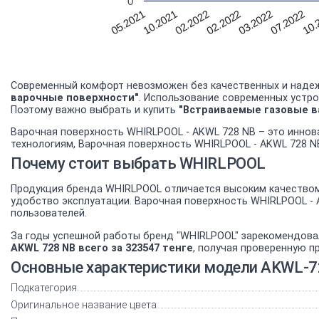
0
03.2022
02.2022
02.2022
10.
10.2021
07.2022
05.2021
Современный комфорт невозможен без качественных и надеж
варочные поверхности"
. Использование современных устро
Поэтому важно выбрать и купить
"Встраиваемые газовые в
Варочная поверхность WHIRLPOOL - AKWL 728 NB – это иннов
технологиям, Варочная поверхность WHIRLPOOL - AKWL 728 N
Почему стоит выбрать WHIRLPOOL
Продукция бренда WHIRLPOOL отличается высоким качеством 
удобство эксплуатации. Варочная поверхность WHIRLPOOL -
пользователей.
За годы успешной работы бренд "WHIRLPOOL" зарекомендова
AKWL 728 NB всего за 323547 тенге
, получая проверенную п
Основные характеристики модели AKWL-
Подкатегория
Оригинальное название цвета