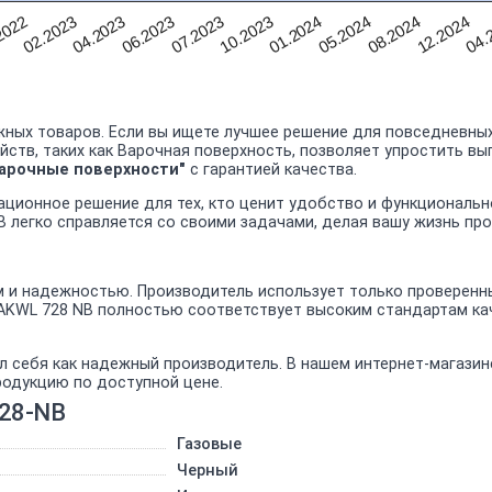
04.2023
01.2024
04.
02.2023
10.2023
12.2024
2022
07.2023
08.2024
06.2023
05.2024
ных товаров. Если вы ищете лучшее решение для повседневных
йств, таких как Варочная поверхность, позволяет упростить в
арочные поверхности"
с гарантией качества.
ационное решение для тех, кто ценит удобство и функциональ
B легко справляется со своими задачами, делая вашу жизнь пр
и надежностью. Производитель использует только проверенные
 AKWL 728 NB полностью соответствует высоким стандартам ка
л себя как надежный производитель. В нашем интернет-магази
родукцию по доступной цене.
728-NB
Газовые
Черный