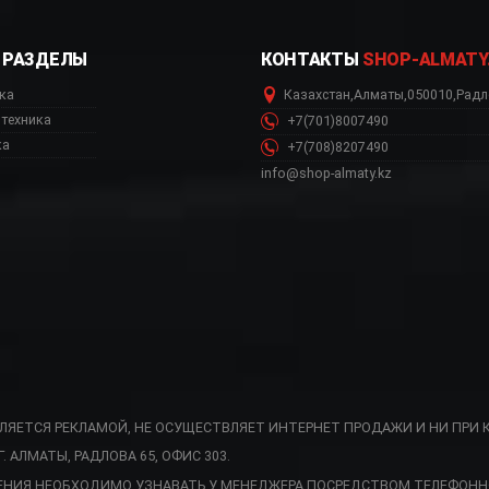
РАЗДЕЛЫ
КОНТАКТЫ
SHOP-ALMATY
ка
Казахстан
,
Алматы
,
050010
,
Радл
техника
+7(701)8007490
ка
+7(708)8207490
info@shop-almaty.kz
ВЛЯЕТСЯ РЕКЛАМОЙ, НЕ ОСУЩЕСТВЛЯЕТ ИНТЕРНЕТ ПРОДАЖИ И НИ ПРИ 
АЛМАТЫ, РАДЛОВА 65, ОФИС 303.
AKWL 728 NB Астана
ЕНИЯ НЕОБХОДИМО УЗНАВАТЬ У МЕНЕДЖЕРА ПОСРЕДСТВОМ ТЕЛЕФОНН