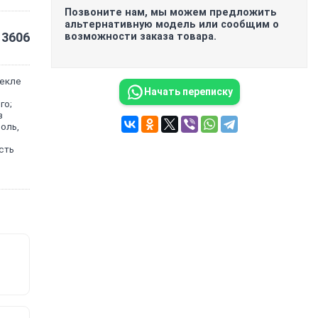
Позвоните нам, мы можем предложить
альтернативную модель или сообщим о
3606
возможности заказа товара.
текле
Начать переписку
го;
з
оль,
сть