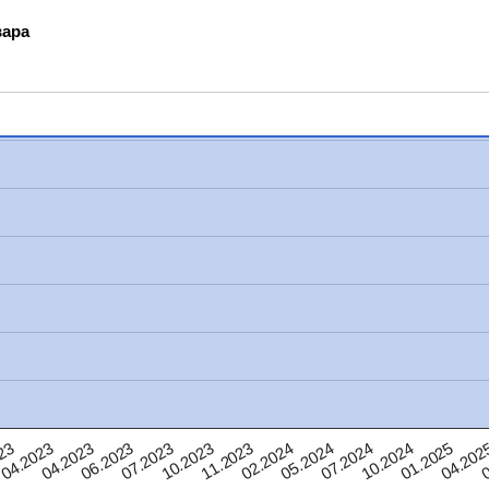
вара
04.202
04.2023
01.2025
04.2023
10.2024
23
07.2024
05.2024
02.2024
11.2023
10.2023
07.2023
0
06.2023