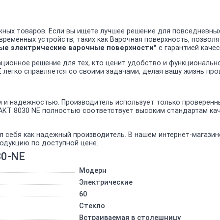
ных товаров. Если вы ищете лучшее решение для повседневных
овременных устройств, таких как Варочная поверхность, позво
ые электрические варочные поверхности"
с гарантией качес
ационное решение для тех, кто ценит удобство и функциональ
 легко справляется со своими задачами, делая вашу жизнь про
и надежностью. Производитель использует только проверенные
 AKT 8030 NE полностью соответствует высоким стандартам ка
л себя как надежный производитель. В нашем интернет-магази
родукцию по доступной цене.
30-NE
Модерн
Электрические
60
Стекло
Встраиваемая в столешницу