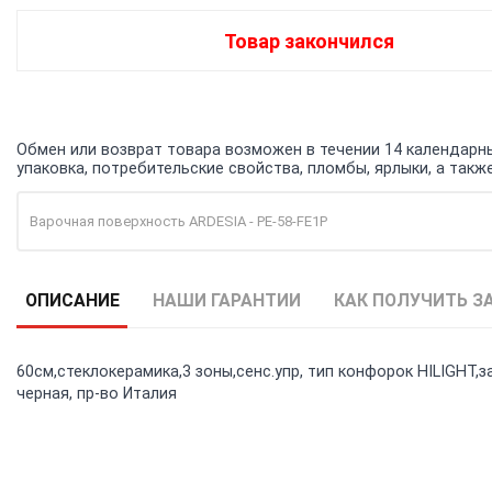
Товар закончился
Обмен или возврат товара возможен в течении 14 календарных
упаковка, потребительские свойства, пломбы, ярлыки, а та
Варочная поверхность ARDESIA - PE-58-FE1P
ОПИСАНИЕ
НАШИ ГАРАНТИИ
КАК ПОЛУЧИТЬ З
60см,стеклокерамика,3 зоны,сенс.упр, тип конфорок HILIGHT,за
черная, пр-во Италия