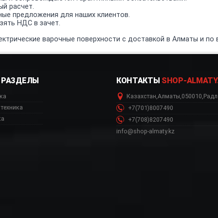
ый расчет.
ные предложения для наших клиентов.
ять НДС в зачет.
ктрические варочные поверхности с доставкой в Алматы и по 
РАЗДЕЛЫ
КОНТАКТЫ
SHOP-ALMATY
ка
Казахстан
,
Алматы
,
050010
,
Радл
техника
+7(701)8007490
ка
+7(708)8207490
info@shop-almaty.kz