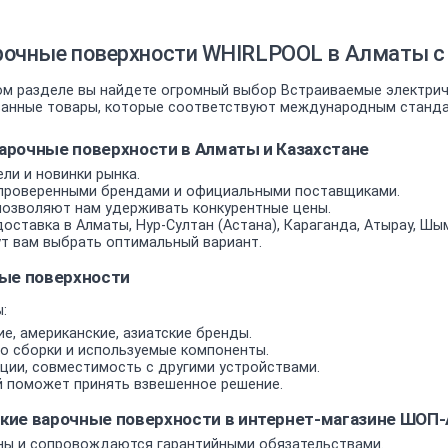
рочные поверхности WHIRLPOOL в Алматы с 
м разделе вы найдете огромный выбор Встраиваемые электрич
ванные товары, которые соответствуют международным стандар
рочные поверхности в Алматы и Казахстане
ли и новинки рынка.
проверенными брендами и официальными поставщиками.
позволяют нам удерживать конкурентные цены.
оставка в Алматы, Нур-Султан (Астана), Караганда, Атырау, Шым
т вам выбрать оптимальный вариант.
ые поверхности
:
е, американские, азиатские бренды.
о сборки и используемые компоненты.
ии, совместимость с другими устройствами.
 поможет принять взвешенное решение.
кие варочные поверхности в интернет-магазине ШО
ы и сопровождаются гарантийными обязательствами.