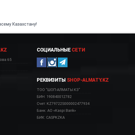
всему Казахстану!
.KZ
СОЦИАЛЬНЫЕ
СЕТИ
ова 65
РЕКВИЗИТЫ
SHOP-ALMATY.KZ
ТОО "ШОП-АЛМАТЫ.КЗ"
БИН: 190840012782
Счет: KZ79722S000002477934
Банк: АО «Kaspi Bank»
БИК: CASPKZKA