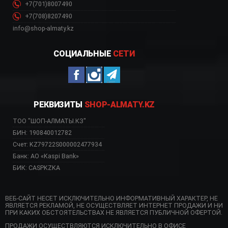
+7(701)8007490
+7(708)8207490
info@shop-almaty.kz
СОЦИАЛЬНЫЕ
СЕТИ
РЕКВИЗИТЫ
SHOP-ALMATY.KZ
ТОО "ШОП-АЛМАТЫ.КЗ"
БИН: 190840012782
Счет: KZ79722S000002477934
Банк: АО «Kaspi Bank»
БИК: CASPKZKA
ВЕБ-САЙТ НЕСЕТ ИСКЛЮЧИТЕЛЬНО ИНФОРМАТИВНЫЙ ХАРАКТЕР, НЕ
ЯВЛЯЕТСЯ РЕКЛАМОЙ, НЕ ОСУЩЕСТВЛЯЕТ ИНТЕРНЕТ ПРОДАЖИ И НИ
ПРИ КАКИХ ОБСТОЯТЕЛЬСТВАХ НЕ ЯВЛЯЕТСЯ ПУБЛИЧНОЙ ОФЕРТОЙ.
ПРОДАЖИ ОСУЩЕСТВЛЯЮТСЯ ИСКЛЮЧИТЕЛЬНО В ОФИСЕ