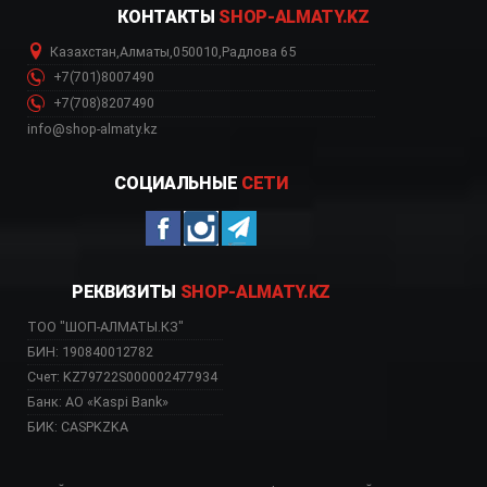
КОНТАКТЫ
SHOP-ALMATY.KZ
Казахстан
,
Алматы
,
050010
,
Радлова 65
+7(701)8007490
+7(708)8207490
info@shop-almaty.kz
СОЦИАЛЬНЫЕ
СЕТИ
РЕКВИЗИТЫ
SHOP-ALMATY.KZ
ТОО "ШОП-АЛМАТЫ.КЗ"
БИН: 190840012782
Счет: KZ79722S000002477934
Банк: АО «Kaspi Bank»
БИК: CASPKZKA