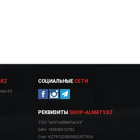
.KZ
СОЦИАЛЬНЫЕ
СЕТИ
ова 65
РЕКВИЗИТЫ
SHOP-ALMATY.KZ
ТОО "ШОП-АЛМАТЫ.КЗ"
БИН: 190840012782
Счет: KZ79722S000002477934