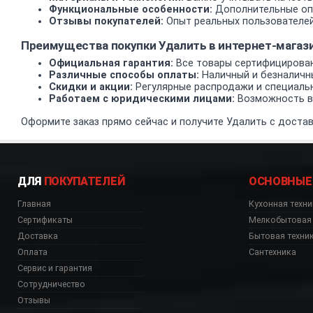
Функциональные особенности:
Дополнительные опц
Отзывы покупателей:
Опыт реальных пользователей
Преимущества покупки Удалить в интернет-маг
Официальная гарантия:
Все товары сертифицирован
Различные способы оплаты:
Наличный и безналичн
Скидки и акции:
Регулярные распродажи и специаль
Работаем с юридическими лицами:
Возможность вз
Оформите заказ прямо сейчас и получите Удалить с достав
ДЛЯ
ПОКУПАТЕЛЕЙ
ОСНОВНЫЕ
Главная
Кухонная техни
Сертификаты
Мелкобытовая 
Доставка
Бытовая техни
Оплата
Сантехника
Сервис и гарантия
Сотрудничество
Отзывы