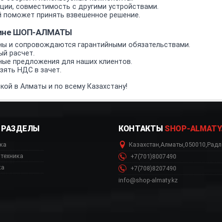
ии, совместимость с другими устройствами.
 поможет принять взвешенное решение.
азине ШОП-АЛМАТЫ
ы и сопровождаются гарантийными обязательствами.
ый расчет.
ные предложения для наших клиентов.
ять НДС в зачет.
кой в Алматы и по всему Казахстану!
РАЗДЕЛЫ
КОНТАКТЫ
SHOP-ALMATY
ка
Казахстан
,
Алматы
,
050010
,
Радл
техника
+7(701)8007490
ка
+7(708)8207490
info@shop-almaty.kz