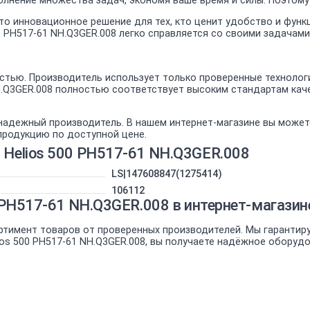
полнение множества задач, экономя ваше время и силы. Поэтом
– это инновационное решение для тех, кто ценит удобство и фу
00 PH517-61 NH.Q3GER.008 легко справляется со своими задачам
тью. Производитель использует только проверенные технологи
 NH.Q3GER.008 полностью соответствует высоким стандартам к
 надежный производитель. В нашем интернет-магазине вы може
продукцию по доступной цене.
 Helios 500 PH517-61 NH.Q3GER.008
LS|147608847(1275414)
106112
00 PH517-61 NH.Q3GER.008 в интернет-магаз
ртимент товаров от проверенных производителей. Мы гарантир
lios 500 PH517-61 NH.Q3GER.008, вы получаете надёжное оборуд