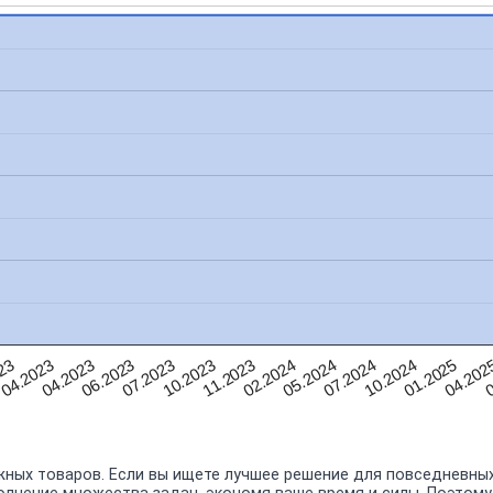
04.202
04.2023
01.2025
04.2023
10.2024
23
07.2024
05.2024
02.2024
11.2023
10.2023
07.2023
0
06.2023
ных товаров. Если вы ищете лучшее решение для повседневных