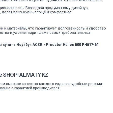
у важно выбрать и купить
"Удалить"
с гарантией качества.
нкциональность. Благодаря продуманному дизайну и
и, делая вашу жизнь проще и комфортнее.
и и материалы, что гарантирует долговечность и удобство
ачества и удовлетворит даже самых требовательных
те
купить Ноутбук ACER - Predator Helios 500 PH517-61
ине SHOP-ALMATY.KZ
уем высокое качество каждого изделия, удобные условия
ование с гарантией производителя.