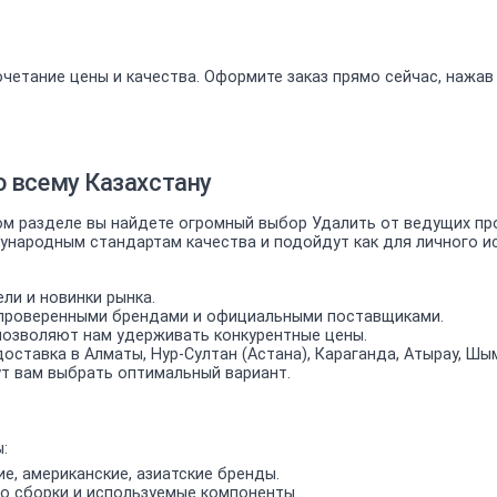
четание цены и качества. Оформите заказ прямо сейчас, нажав
о всему Казахстану
 разделе вы найдете огромный выбор Удалить от ведущих прои
ародным стандартам качества и подойдут как для личного исп
ли и новинки рынка.
проверенными брендами и официальными поставщиками.
позволяют нам удерживать конкурентные цены.
оставка в Алматы, Нур-Султан (Астана), Караганда, Атырау, Шым
т вам выбрать оптимальный вариант.
:
е, американские, азиатские бренды.
о сборки и используемые компоненты.