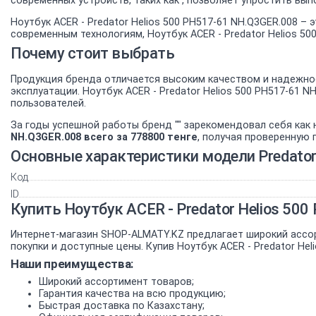
современных устройств, таких как , позволяет упростить вы
Ноутбук ACER - Predator Helios 500 PH517-61 NH.Q3GER.008 
современным технологиям, Ноутбук ACER - Predator Helios 5
Почему стоит выбрать
Продукция бренда отличается высоким качеством и надежнос
эксплуатации. Ноутбук ACER - Predator Helios 500 PH517-61
пользователей.
За годы успешной работы бренд "" зарекомендовал себя как
NH.Q3GER.008 всего за 778800 тенге
, получая проверенную 
Основные характеристики модели Predator
Код
ID
Купить Ноутбук ACER - Predator Helios 5
Интернет-магазин SHOP-ALMATY.KZ предлагает широкий ассо
покупки и доступные цены. Купив Ноутбук ACER - Predator He
Наши преимущества:
Широкий ассортимент товаров;
Гарантия качества на всю продукцию;
Быстрая доставка по Казахстану;