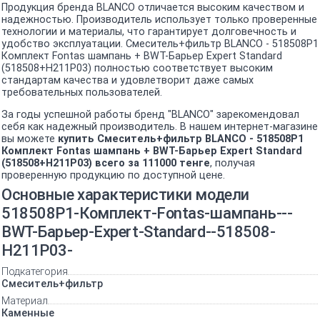
Продукция бренда BLANCO отличается высоким качеством и
надежностью. Производитель использует только проверенные
технологии и материалы, что гарантирует долговечность и
удобство эксплуатации. Смеситель+фильтр BLANCO - 518508P1
Комплект Fontas шампань + BWT-Барьер Expert Standard
(518508+H211P03) полностью соответствует высоким
стандартам качества и удовлетворит даже самых
требовательных пользователей.
За годы успешной работы бренд "BLANCO" зарекомендовал
себя как надежный производитель. В нашем интернет-магазине
вы можете
купить Смеситель+фильтр BLANCO - 518508P1
Комплект Fontas шампань + BWT-Барьер Expert Standard
(518508+H211P03) всего за 111000 тенге
, получая
проверенную продукцию по доступной цене.
Основные характеристики модели
518508P1-Комплект-Fontas-шампань---
BWT-Барьер-Expert-Standard--518508-
H211P03-
Подкатегория
Смеситель+фильтр
Материал
Каменные