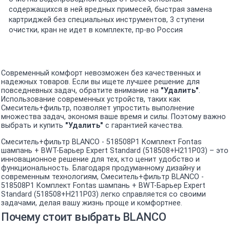
содержащихся в ней вредных примесей, быстрая замена
картриджей без специальных инструментов, 3 ступени
очистки, кран не идет в комплекте, пр-во Россия
Современный комфорт невозможен без качественных и
надежных товаров. Если вы ищете лучшее решение для
повседневных задач, обратите внимание на
"Удалить"
.
Использование современных устройств, таких как
Смеситель+фильтр, позволяет упростить выполнение
множества задач, экономя ваше время и силы. Поэтому важно
выбрать и купить
"Удалить"
с гарантией качества.
Смеситель+фильтр BLANCO - 518508P1 Комплект Fontas
шампань + BWT-Барьер Expert Standard (518508+H211P03) – это
инновационное решение для тех, кто ценит удобство и
функциональность. Благодаря продуманному дизайну и
современным технологиям, Смеситель+фильтр BLANCO -
518508P1 Комплект Fontas шампань + BWT-Барьер Expert
Standard (518508+H211P03) легко справляется со своими
задачами, делая вашу жизнь проще и комфортнее.
Почему стоит выбрать BLANCO