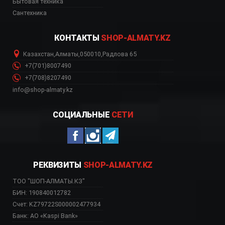
Бытовая техника
Сантехника
КОНТАКТЫ
SHOP-ALMATY.KZ
Казахстан
,
Алматы
,
050010
,
Радлова 65
+7(701)8007490
+7(708)8207490
info@shop-almaty.kz
СОЦИАЛЬНЫЕ
СЕТИ
РЕКВИЗИТЫ
SHOP-ALMATY.KZ
ТОО "ШОП-АЛМАТЫ.КЗ"
БИН: 190840012782
Счет: KZ79722S000002477934
Банк: АО «Kaspi Bank»