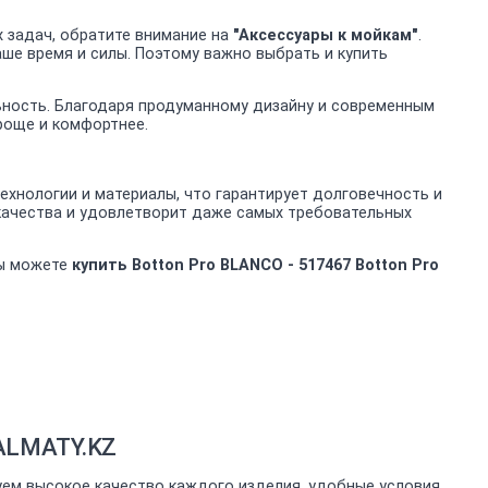
 задач, обратите внимание на
"Аксессуары к мойкам"
.
аше время и силы. Поэтому важно выбрать и купить
льность. Благодаря продуманному дизайну и современным
проще и комфортнее.
хнологии и материалы, что гарантирует долговечность и
 качества и удовлетворит даже самых требовательных
вы можете
купить Botton Pro BLANCO - 517467 Botton Pro
-ALMATY.KZ
уем высокое качество каждого изделия, удобные условия