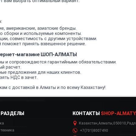
т вам выбрать оптимальный вариант.
:
е, американские, азиатские бренды.
о сборки и используемые компоненты.
ии, совместимость с другими устройствами.
 поможет принять взвешенное решение.
нтернет-магазине ШОП-АЛМАТЫ
ы и сопровождаются гарантийными обязательствами.
ый расчет.
ные предложения для наших клиентов.
ять НДС в зачет.
кам с доставкой в Алматы и по всему Казахстану!
РАЗДЕЛЫ
КОНТАКТЫ
SHOP-ALMATY
ка
Казахстан
,
Алматы
,
050010
,
Радл
техника
+7(701)8007490