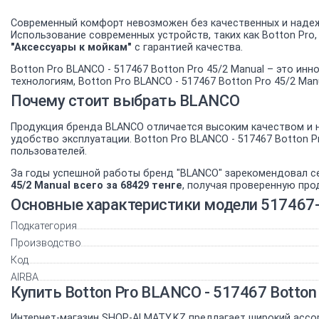
Современный комфорт невозможен без качественных и надеж
Использование современных устройств, таких как Botton Pro
"Аксессуары к мойкам"
с гарантией качества.
Botton Pro BLANCO - 517467 Botton Pro 45/2 Manual – это и
технологиям, Botton Pro BLANCO - 517467 Botton Pro 45/2 Ma
Почему стоит выбрать BLANCO
Продукция бренда BLANCO отличается высоким качеством и н
удобство эксплуатации. Botton Pro BLANCO - 517467 Botton
пользователей.
За годы успешной работы бренд "BLANCO" зарекомендовал с
45/2 Manual всего за 68429 тенге
, получая проверенную про
Основные характеристики модели 517467-
Подкатегория
Производство
Код
AIRBA
Купить Botton Pro BLANCO - 517467 Botto
Интернет-магазин SHOP-ALMATY.KZ предлагает широкий ассо