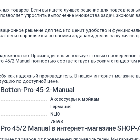
ных товаров. Если вы ищете лучшее решение для повседневных
, позволяет упростить выполнение множества задач, экономя в
нновационное решение для тех, кто ценит удобство и функциона
nual легко справляется со своими задачами, делая вашу жизнь 
адежностью. Производитель использует только проверенные те
 Pro 45/2 Manual полностью соответствует высоким стандартам
ебя как надежный производитель. В нашем интернет-магазине 
дукцию по доступной цене.
Botton-Pro-45-2-Manual
Аксессуары к мойкам
Германия
NL|0
78693
n Pro 45/2 Manual в интернет-магазине SHOP
ртимент товаров от проверенных производителей. Мы гарантир