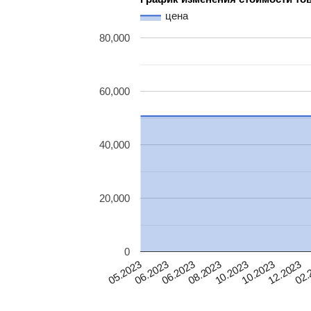
цена
80,000
60,000
40,000
20,000
0
06.2023
10.2023
12.2023
06.2023
08.2023
10.2023
02.
05.2023