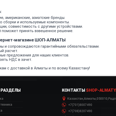
:
е, американские, азиатские бренды.
о сборки и используемые компоненты.
ии, совместимость с другими устройствами.
 поможет принять взвешенное решение.
нтернет-магазине ШОП-АЛМАТЫ
ы и сопровождаются гарантийными обязательствами.
ый расчет.
ные предложения для наших клиентов.
ять НДС в зачет.
кам с доставкой в Алматы и по всему Казахстану!
РАЗДЕЛЫ
КОНТАКТЫ
SHOP-ALMATY
ка
Казахстан
,
Алматы
,
050010
,
Радл
техника
+7(701)8007490
ка
+7(708)8207490