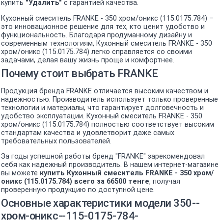
купить
"Удалить"
с гарантией качества.
Кухонный смеситель FRANKE - 350 хром/оникс (115.0175.784) –
это инновационное решение для тех, кто ценит удобство и
функциональность. Благодаря продуманному дизайну и
современным технологиям, Кухонный смеситель FRANKE - 350
хром/оникс (115.0175.784) легко справляется со своими
задачами, делая вашу жизнь проще и комфортнее.
Почему стоит выбрать FRANKE
Продукция бренда FRANKE отличается высоким качеством и
надежностью. Производитель использует только проверенные
технологии и материалы, что гарантирует долговечность и
удобство эксплуатации. Кухонный смеситель FRANKE - 350
хром/оникс (115.0175.784) полностью соответствует высоким
стандартам качества и удовлетворит даже самых
требовательных пользователей.
За годы успешной работы бренд "FRANKE" зарекомендовал
себя как надежный производитель. В нашем интернет-магазине
вы можете
купить Кухонный смеситель FRANKE - 350 хром/
оникс (115.0175.784) всего за 66500 тенге
, получая
проверенную продукцию по доступной цене.
Основные характеристики модели 350--
хром-оникс--115-0175-784-