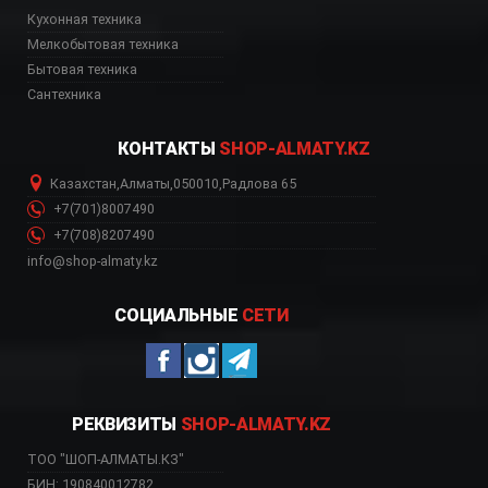
Кухонная техника
н, дешево, с доставк
Мелкобытовая техника
Бытовая техника
Сантехника
КОНТАКТЫ
SHOP-ALMATY.KZ
Казахстан
,
Алматы
,
050010
,
Радлова 65
+7(701)8007490
+7(708)8207490
info@shop-almaty.kz
СОЦИАЛЬНЫЕ
СЕТИ
РЕКВИЗИТЫ
SHOP-ALMATY.KZ
ТОО "ШОП-АЛМАТЫ.КЗ"
БИН: 190840012782