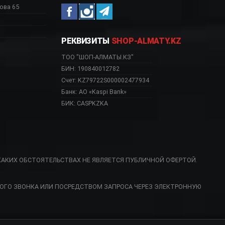
ова 65
РЕКВИЗИТЫ
SHOP-ALMATY.KZ
ТОО "ШОП-АЛМАТЫ.КЗ"
БИН: 190840012782
Счет: KZ79722S000002477934
Банк: АО «Kaspi Bank»
БИК: CASPKZKA
КАКИХ ОБСТОЯТЕЛЬСТВАХ НЕ ЯВЛЯЕТСЯ ПУБЛИЧНОЙ ОФЕРТОЙ.
ка управления клапа
ОГО ЗВОНКА ИЛИ ПОСРЕДСТВОМ ЗАПРОСА ЧЕРЕЗ ЭЛЕКТРОННУЮ