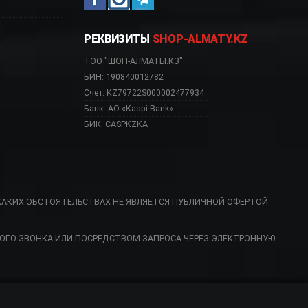
РЕКВИЗИТЫ
SHOP-ALMATY.KZ
ТОО "ШОП-АЛМАТЫ.КЗ"
БИН: 190840012782
Счет: KZ79722S000002477934
Банк: АО «Kaspi Bank»
БИК: CASPKZKA
КАКИХ ОБСТОЯТЕЛЬСТВАХ НЕ ЯВЛЯЕТСЯ ПУБЛИЧНОЙ ОФЕРТОЙ.
8 W Астана, 1T3 BGM
ОГО ЗВОНКА ИЛИ ПОСРЕДСТВОМ ЗАПРОСА ЧЕРЕЗ ЭЛЕКТРОННУЮ