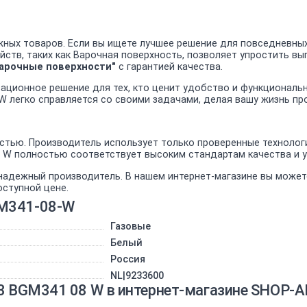
ных товаров. Если вы ищете лучшее решение для повседневных
йств, таких как Варочная поверхность, позволяет упростить в
арочные поверхности"
с гарантией качества.
вационное решение для тех, кто ценит удобство и функционал
W легко справляется со своими задачами, делая вашу жизнь пр
тью. Производитель использует только проверенные технологи
8 W полностью соответствует высоким стандартам качества и 
 надежный производитель. В нашем интернет-магазине вы може
оступной цене.
GM341-08-W
Газовые
Белый
Россия
NL|9233600
T3 BGM341 08 W в интернет-магазине SHOP-