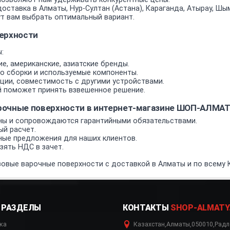
оставка в Алматы, Нур-Султан (Астана), Караганда, Атырау, Шым
т вам выбрать оптимальный вариант.
ерхности
:
е, американские, азиатские бренды.
о сборки и используемые компоненты.
ии, совместимость с другими устройствами.
 поможет принять взвешенное решение.
рочные поверхности в интернет-магазине ШОП-АЛМА
ы и сопровождаются гарантийными обязательствами.
ый расчет.
ные предложения для наших клиентов.
ять НДС в зачет.
овые варочные поверхности с доставкой в Алматы и по всему 
РАЗДЕЛЫ
КОНТАКТЫ
SHOP-ALMATY
ка
Казахстан
,
Алматы
,
050010
,
Радл