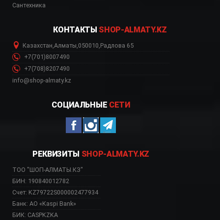
Сантехника
КОНТАКТЫ
SHOP-ALMATY.KZ
Казахстан
,
Алматы
,
050010
,
Радлова 65
+7(701)8007490
+7(708)8207490
info@shop-almaty.kz
СОЦИАЛЬНЫЕ
СЕТИ
РЕКВИЗИТЫ
SHOP-ALMATY.KZ
ТОО "ШОП-АЛМАТЫ.КЗ"
БИН: 190840012782
Счет: KZ79722S000002477934
Банк: АО «Kaspi Bank»
БИК: CASPKZKA