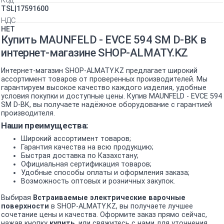
Код
TSL|17591600
НДС
НЕТ
Купить MAUNFELD - EVCE 594 SM D-BK в
интернет-магазине SHOP-ALMATY.KZ
Интернет-магазин SHOP-ALMATY.KZ предлагает широкий
ассортимент товаров от проверенных производителей. Мы
гарантируем высокое качество каждого изделия, удобные
условия покупки и доступные цены. Купив MAUNFELD - EVCE 594
SM D-BK, вы получаете надёжное оборудование с гарантией
производителя.
Наши преимущества:
Широкий ассортимент товаров;
Гарантия качества на всю продукцию;
Быстрая доставка по Казахстану;
Официальная сертификация товаров;
Удобные способы оплаты и оформления заказа;
Возможность оптовых и розничных закупок.
Выбирая
Встраиваемые электрические варочные
поверхности
в SHOP-ALMATY.KZ, вы получаете лучшее
сочетание цены и качества. Оформите заказ прямо сейчас,
нажав кнопку
купить
, или свяжитесь с нами для уточнения