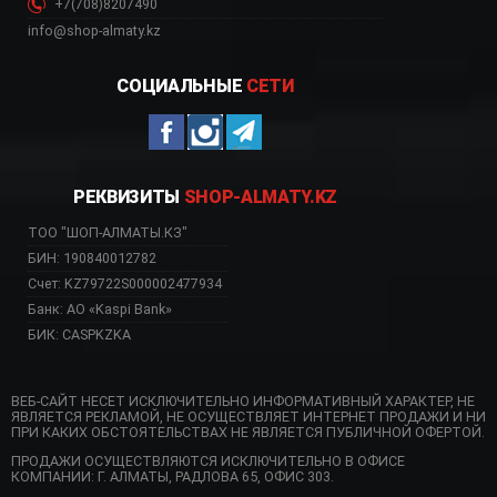
+7(708)8207490
info@shop-almaty.kz
СОЦИАЛЬНЫЕ
СЕТИ
РЕКВИЗИТЫ
SHOP-ALMATY.KZ
ТОО "ШОП-АЛМАТЫ.КЗ"
БИН: 190840012782
Счет: KZ79722S000002477934
Банк: АО «Kaspi Bank»
БИК: CASPKZKA
ВЕБ-САЙТ НЕСЕТ ИСКЛЮЧИТЕЛЬНО ИНФОРМАТИВНЫЙ ХАРАКТЕР, НЕ
ЯВЛЯЕТСЯ РЕКЛАМОЙ, НЕ ОСУЩЕСТВЛЯЕТ ИНТЕРНЕТ ПРОДАЖИ И НИ
ПРИ КАКИХ ОБСТОЯТЕЛЬСТВАХ НЕ ЯВЛЯЕТСЯ ПУБЛИЧНОЙ ОФЕРТОЙ.
ПРОДАЖИ ОСУЩЕСТВЛЯЮТСЯ ИСКЛЮЧИТЕЛЬНО В ОФИСЕ
КОМПАНИИ: Г. АЛМАТЫ, РАДЛОВА 65, ОФИС 303.