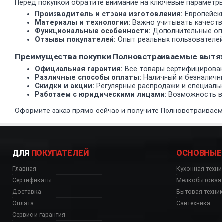
Перед покупкой обратите внимание на ключевые параметры
Производитель и страна изготовления:
Европейски
Материалы и технологии:
Важно учитывать качеств
Функциональные особенности:
Дополнительные опц
Отзывы покупателей:
Опыт реальных пользователей
Преимущества покупки Полновстраиваемые вытя
Официальная гарантия:
Все товары сертифицирован
Различные способы оплаты:
Наличный и безналичн
Скидки и акции:
Регулярные распродажи и специаль
Работаем с юридическими лицами:
Возможность вз
Оформите заказ прямо сейчас и получите Полновстраиваем
ДЛЯ
ПОКУПАТЕЛЕЙ
ОСНОВНЫЕ
Главная
Кухонная техни
Сертификаты
Мелкобытовая 
Доставка
Бытовая техни
Оплата
Сантехника
Сервис и гарантия