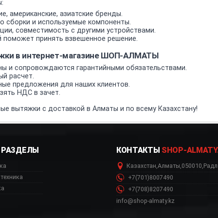
:
е, американские, азиатские бренды.
о сборки и используемые компоненты.
ии, совместимость с другими устройствами.
 поможет принять взвешенное решение.
жки в интернет-магазине ШОП-АЛМАТЫ
ы и сопровождаются гарантийными обязательствами.
ый расчет.
ные предложения для наших клиентов.
ять НДС в зачет.
ые вытяжки с доставкой в Алматы и по всему Казахстану!
РАЗДЕЛЫ
КОНТАКТЫ
SHOP-ALMATY
ка
Казахстан
,
Алматы
,
050010
,
Радл
техника
+7(701)8007490
ка
+7(708)8207490
info@shop-almaty.kz