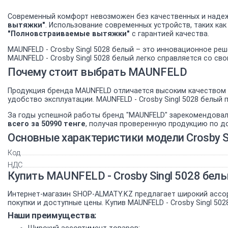
Современный комфорт невозможен без качественных и надеж
вытяжки"
. Использование современных устройств, таких ка
"Полновстраиваемые вытяжки"
с гарантией качества.
MAUNFELD - Crosby Singl 5028 белый – это инновационное ре
MAUNFELD - Crosby Singl 5028 белый легко справляется со с
Почему стоит выбрать MAUNFELD
Продукция бренда MAUNFELD отличается высоким качеством и
удобство эксплуатации. MAUNFELD - Crosby Singl 5028 белы
За годы успешной работы бренд "MAUNFELD" зарекомендовал
всего за 50990 тенге
, получая проверенную продукцию по д
Основные характеристики модели Crosby S
Код
НДС
Купить MAUNFELD - Crosby Singl 5028 бел
Интернет-магазин SHOP-ALMATY.KZ предлагает широкий ассо
покупки и доступные цены. Купив MAUNFELD - Crosby Singl 50
Наши преимущества: