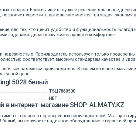
ных товаров. Если вы ищете лучшее решение для повседневных
к , позволяет упростить выполнение множества задач, экономя 
шение для тех, кто ценит удобство и функциональность. Благо
воими задачами, делая вашу жизнь проще и комфортнее.
 надежностью. Производитель использует только проверенные 
й полностью соответствует высоким стандартам качества и удо
 себя как надежный производитель. В нашем интернет-магазин
оступной цене.
ingl 5028 белый
TSL|7860500
НЕТ
ый в интернет-магазине SHOP-ALMATY.KZ
ртимент товаров от проверенных производителей. Мы гарантир
28 белый, вы получаете надёжное оборудование с гарантией про