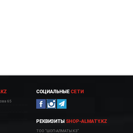
.KZ
СОЦИАЛЬНЫЕ
СЕТИ
ова 65
РЕКВИЗИТЫ
SHOP-ALMATY.KZ
ТОО "ШОП-АЛМАТЫ.КЗ"