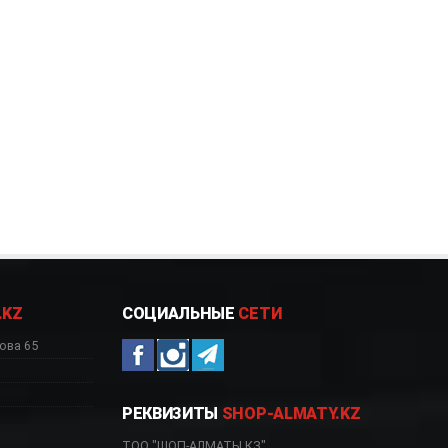
.KZ
СОЦИАЛЬНЫЕ
СЕТИ
ова 65
РЕКВИЗИТЫ
SHOP-ALMATY.KZ
ТОО "ШОП-АЛМАТЫ.КЗ"