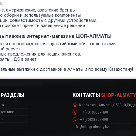
:
е, американские, азиатские бренды.
о сборки и используемые компоненты.
ии, совместимость с другими устройствами.
 поможет принять взвешенное решение.
 вытяжки в интернет-магазине ШОП-АЛМАТЫ
ы и сопровождаются гарантийными обязательствами.
ый расчет.
ные предложения для наших клиентов.
ять НДС в зачет.
альные вытяжки с доставкой в Алматы и по всему Казахстану!
РАЗДЕЛЫ
КОНТАКТЫ
SHOP-ALMATY
ка
Казахстан
,
Алматы
,
050010
,
Радл
техника
+7(701)8007490
ка
+7(708)8207490
info@shop-almaty.kz