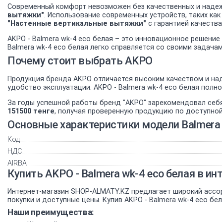
Современный комфорт невозможен без качественных и надеж
вытяжки"
. Использование современных устройств, таких ка
"Настенные вертикальные вытяжки"
с гарантией качества
AKPO - Balmera wk-4 eco белая – это инновационное решение
Balmera wk-4 eco белая легко справляется со своими задача
Почему стоит выбрать AKPO
Продукция бренда AKPO отличается высоким качеством и над
удобство эксплуатации. AKPO - Balmera wk-4 eco белая пол
За годы успешной работы бренд "AKPO" зарекомендовал себ
151500 тенге
, получая проверенную продукцию по доступной
Основные характеристики модели Balmera 
Код
НДС
AIRBA
Купить AKPO - Balmera wk-4 eco белая в 
Интернет-магазин SHOP-ALMATY.KZ предлагает широкий ассо
покупки и доступные цены. Купив AKPO - Balmera wk-4 eco б
Наши преимущества: