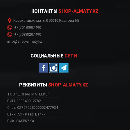
КОНТАКТЫ
SHOP-ALMATY.KZ
Казахстан
,
Алматы
,
050010
,
Радлова 65
+7(701)8007490
+7(708)8207490
info@shop-almaty.kz
СОЦИАЛЬНЫЕ
СЕТИ
РЕКВИЗИТЫ
SHOP-ALMATY.KZ
ТОО "ШОП-АЛМАТЫ.КЗ"
БИН: 190840012782
Счет: KZ79722S000002477934
Банк: АО «Kaspi Bank»
БИК: CASPKZKA