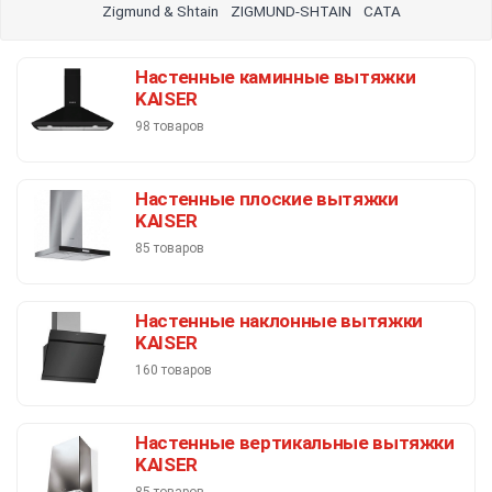
встраиваемая
почистить
газово
Zigmund & Shtain
ZIGMUND-SHTAIN
СATA
кухонную
подвесная
н
правильная
Настенные каминные вытяжки
KAISER
шир
98 товаров
Настенные плоские вытяжки
KAISER
85 товаров
Настенные наклонные вытяжки
KAISER
160 товаров
Настенные вертикальные вытяжки
KAISER
85 товаров