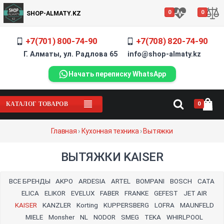
0
0
SHOP-ALMATY.KZ
+7(701) 800-74-90
+7(708) 820-74-90
Г. Алматы, ул. Радлова 65 info@shop-almaty.kz
встроенная
кухн
полновстроенная
Начать переписку WhatsApp
угольная
рейтинг
кухонные
купольная
кухню
ин
вы
официальный
сайт
0
КАТАЛОГ ТОВАРОВ
900
где
с
какую
+на
сайта
Главная
›
Кухонная техника
›
Вытяжки
6
высота
отвода
встраиваемую
ВЫТЯЖКИ KAISER
лучшие
плитой
жир
ВСЕ БРЕНДЫ
AKPO
ARDESIA
ARTEL
BOMPANI
BOSCH
CATA
600
встроенную
ELICA
ELIKOR
EVELUX
FABER
FRANKE
GEFEST
JET AIR
KAISER
KANZLER
Korting
KUPPERSBERG
LOFRA
MAUNFELD
островная
бел
MIELE
Monsher
NL
NODOR
SMEG
TEKA
WHIRLPOOL