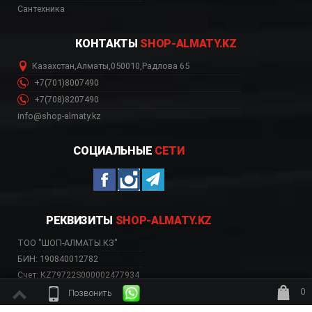
Сантехника
КОНТАКТЫ
SHOP-ALMATY.KZ
Казахстан
,
Алматы
,
050010
,
Радлова 65
+7(701)8007490
+7(708)8207490
info@shop-almaty.kz
СОЦИАЛЬНЫЕ
СЕТИ
РЕКВИЗИТЫ
SHOP-ALMATY.KZ
ТОО "ШОП-АЛМАТЫ.КЗ"
БИН: 190840012782
Счет: KZ79722S000002477934
Банк: АО «Kaspi Bank»
0
Позвонить
БИК: CASPKZKA
ждёт заказ