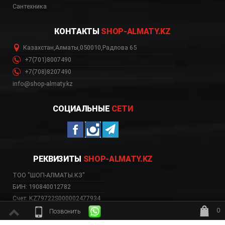
Сантехника
КОНТАКТЫ
SHOP-ALMATY.KZ
Казахстан
,
Алматы
,
050010
,
Радлова 65
+7(701)8007490
+7(708)8207490
info@shop-almaty.kz
СОЦИАЛЬНЫЕ
СЕТИ
РЕКВИЗИТЫ
SHOP-ALMATY.KZ
ТОО "ШОП-АЛМАТЫ.КЗ"
БИН: 190840012782
Счет: KZ79722S000002477934
Банк: АО «Kaspi Bank»
0
Позвонить
БИК: CASPKZKA
ждёт заказ