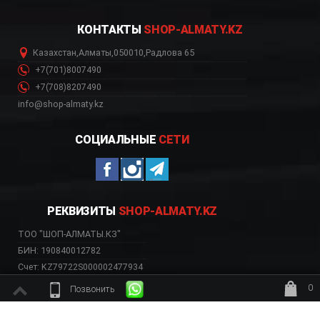
КОНТАКТЫ
SHOP-ALMATY.KZ
Казахстан
,
Алматы
,
050010
,
Радлова 65
+7(701)8007490
+7(708)8207490
info@shop-almaty.kz
СОЦИАЛЬНЫЕ
СЕТИ
РЕКВИЗИТЫ
SHOP-ALMATY.KZ
ТОО "ШОП-АЛМАТЫ.КЗ"
БИН: 190840012782
Счет: KZ79722S000002477934
Банк: АО «Kaspi Bank»
0
Позвонить
БИК: CASPKZKA
ждёт заказ