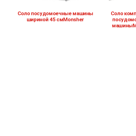
Соло посудомоечные машины
Соло ком
шириной 45 смMonsher
посудом
машиныM