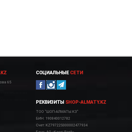
.KZ
СОЦИАЛЬНЫЕ
СЕТИ
ова 65
РЕКВИЗИТЫ
SHOP-ALMATY.KZ
ТОО "ШОП-АЛМАТЫ.КЗ"
БИН: 190840012782
Счет: KZ79722S000002477934
Банк: АО «Kaspi Bank»