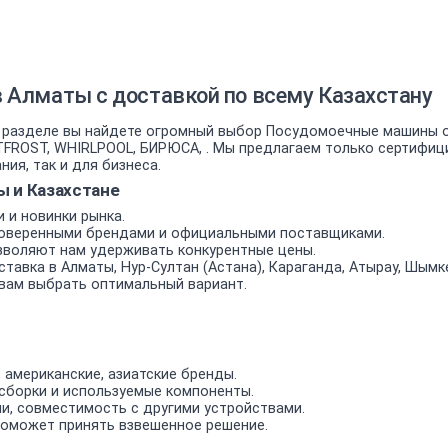
Алматы с доставкой по всему Казахстану
разделе вы найдете огромный выбор Посудомоечные машины от
ESTFROST, WHIRLPOOL, БИРЮСА, . Мы предлагаем только сертиф
ия, так и для бизнеса.
 и Казахстане
 и новинки рынка.
оверенными брендами и официальными поставщиками.
зволяют нам удерживать конкурентные цены.
тавка в Алматы, Нур-Султан (Астана), Караганда, Атырау, Шымке
вам выбрать оптимальный вариант.
 американские, азиатские бренды.
сборки и используемые компоненты.
, совместимость с другими устройствами.
оможет принять взвешенное решение.