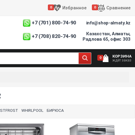
Избранное
Сравнение
0
0
+7 (701) 800-74-90
info@shop-almaty.kz
Казахстан, Алматы,
+7 (708) 820-74-90
посудомоечных
Радлова 65, офис 303
интернет
магазине
встроенная
встраиваемая
чшие
ьная
нную
узкая
КОРЗИНА
0
моечная
ждёт заказ
см
рогую
домойка
первые
настольная
какая
R
40
недорогие
50
ESTFROST
WHIRLPOOL
БИРЮСА
мойку