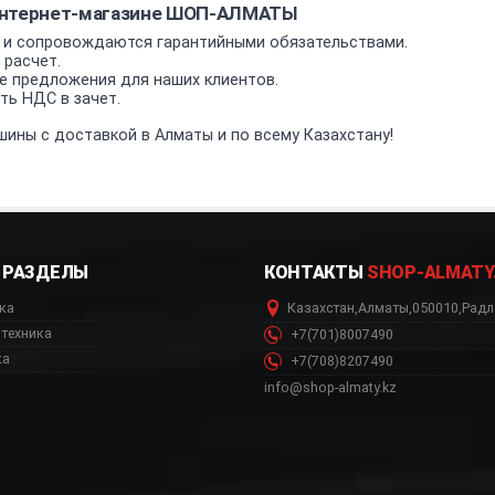
интернет-магазине ШОП-АЛМАТЫ
 и сопровождаются гарантийными обязательствами.
 расчет.
е предложения для наших клиентов.
ь НДС в зачет.
ины с доставкой в Алматы и по всему Казахстану!
РАЗДЕЛЫ
КОНТАКТЫ
SHOP-ALMATY
ка
Казахстан
,
Алматы
,
050010
,
Радл
техника
+7(701)8007490
ка
+7(708)8207490
info@shop-almaty.kz