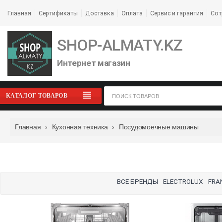
Главная
Сертификаты
Доставка
Оплата
Сервис и гарантия
Сот
SHOP-ALMATY.KZ
Интернет магазин
вс
м
КАТАЛОГ ТОВАРОВ
Главная
›
Кухонная техника
›
Посудомоечные машины
посудомоечны
ВСЕ БРЕНДЫ
ELECTROLUX
FRA