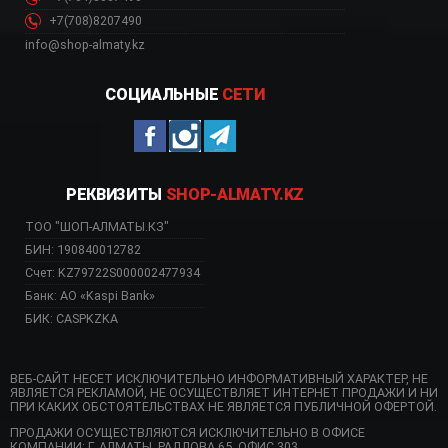
+7(708)8207490
info@shop-almaty.kz
СОЦИАЛЬНЫЕ
СЕТИ
РЕКВИЗИТЫ
SHOP-ALMATY.KZ
ТОО "ШОП-АЛМАТЫ.КЗ"
БИН: 190840012782
Счет: KZ79722S000002477934
Банк: АО «Kaspi Bank»
БИК: CASPKZKA
ВЕБ-САЙТ НЕСЕТ ИСКЛЮЧИТЕЛЬНО ИНФОРМАТИВНЫЙ ХАРАКТЕР, НЕ
ЯВЛЯЕТСЯ РЕКЛАМОЙ, НЕ ОСУЩЕСТВЛЯЕТ ИНТЕРНЕТ ПРОДАЖИ И НИ
ПРИ КАКИХ ОБСТОЯТЕЛЬСТВАХ НЕ ЯВЛЯЕТСЯ ПУБЛИЧНОЙ ОФЕРТОЙ.
ПРОДАЖИ ОСУЩЕСТВЛЯЮТСЯ ИСКЛЮЧИТЕЛЬНО В ОФИСЕ
КОМПАНИИ: Г. АЛМАТЫ, РАДЛОВА 65, ОФИС 303.