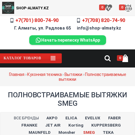
0
0
SHOP-ALMATY.KZ
+7(701) 800-74-90
+7(708) 820-74-90
Г. Алматы, ул. Радлова 65 info@shop-almaty.kz
Начать переписку WhatsApp
0
КАТАЛОГ ТОВАРОВ
Главная
›
Кухонная техника
›
Вытяжки
›
Полновстраиваемые
вытяжки
ПОЛНОВСТРАИВАЕМЫЕ ВЫТЯЖКИ
SMEG
ВСЕ БРЕНДЫ
AKPO
ELICA
EVELUX
FABER
FRANKE
JET AIR
Korting
KUPPERSBERG
MAUNFELD
Monsher
SMEG
TEKA