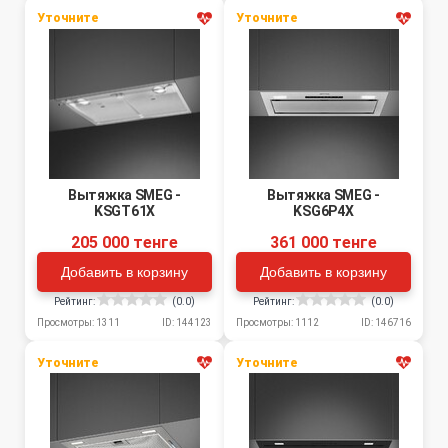
Уточните
Уточните
Вытяжка SMEG -
Вытяжка SMEG -
KSGT61X
KSG6P4X
205 000 тенге
361 000 тенге
Добавить в корзину
Добавить в корзину
Рейтинг:
(0.0)
Рейтинг:
(0.0)
Просмотры: 1311
ID: 144123
Просмотры: 1112
ID: 146716
Уточните
Уточните