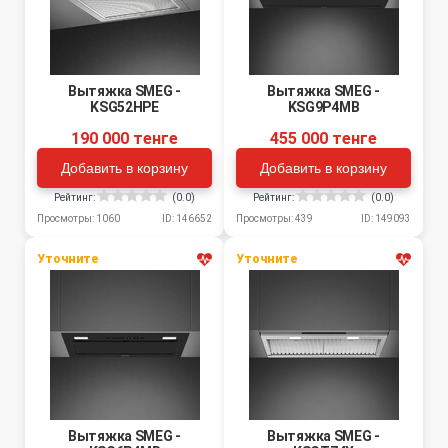
Вытяжка SMEG -
Вытяжка SMEG -
KSG52HPE
KSG9P4MB
190 000 тенге
455 000 тенге
Добавить в корзину
Добавить в корзину
Рейтинг:
(0.0)
Рейтинг:
(0.0)
Просмотры: 1060
ID: 146652
Просмотры: 439
ID: 149093
Уточните
Уточните
Вытяжка SMEG -
Вытяжка SMEG -