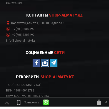
Сантехника
КОНТАКТЫ
SHOP-ALMATY.KZ
Казахстан
,
Алматы
,
050010
,
Радлова 65
+7(701)8007490
+7(708)8207490
info@shop-almaty.kz
СОЦИАЛЬНЫЕ
СЕТИ
РЕКВИЗИТЫ
SHOP-ALMATY.KZ
ТОО "ШОП-АЛМАТЫ.КЗ"
БИН: 190840012782
Счет: KZ79722S000002477934
Банк: АО «Kaspi Bank»
0
Позвонить
БИК: CASPKZKA
ждёт заказ