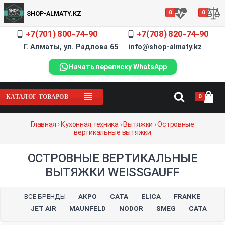
0
0
SHOP-ALMATY.KZ
+7(701) 800-74-90
+7(708) 820-74-90
Г. Алматы, ул. Радлова 65 info@shop-almaty.kz
Начать переписку WhatsApp
0
КАТАЛОГ ТОВАРОВ
Главная
›
Кухонная техника
›
Вытяжки
›
Островные
вертикальные вытяжки
ОСТРОВНЫЕ ВЕРТИКАЛЬНЫЕ
ВЫТЯЖКИ WEISSGAUFF
ВСЕ БРЕНДЫ
AKPO
CATA
ELICA
FRANKE
JET AIR
MAUNFELD
NODOR
SMEG
СATA