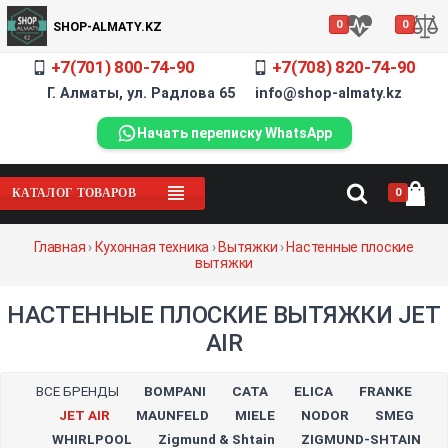
0
0
SHOP-ALMATY.KZ
+7(701) 800-74-90
+7(708) 820-74-90
Г. Алматы, ул. Радлова 65 info@shop-almaty.kz
Начать переписку WhatsApp
0
КАТАЛОГ ТОВАРОВ
Главная
›
Кухонная техника
›
Вытяжки
›
Настенные плоские
вытяжки
НАСТЕННЫЕ ПЛОСКИЕ ВЫТЯЖКИ JET
AIR
ВСЕ БРЕНДЫ
BOMPANI
CATA
ELICA
FRANKE
JET AIR
MAUNFELD
MIELE
NODOR
SMEG
WHIRLPOOL
Zigmund & Shtain
ZIGMUND-SHTAIN