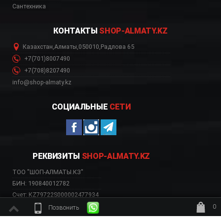
Сантехника
КОНТАКТЫ
SHOP-ALMATY.KZ
Казахстан
,
Алматы
,
050010
,
Радлова 65
+7(701)8007490
+7(708)8207490
info@shop-almaty.kz
СОЦИАЛЬНЫЕ
СЕТИ
РЕКВИЗИТЫ
SHOP-ALMATY.KZ
ТОО "ШОП-АЛМАТЫ.КЗ"
БИН: 190840012782
Счет: KZ79722S000002477934
Банк: АО «Kaspi Bank»
0
Позвонить
БИК: CASPKZKA
ждёт заказ