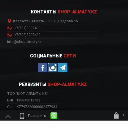
КОНТАКТЫ
SHOP-ALMATY.KZ
Казахстан
,
Алматы
,
050010
,
Радлова 65
+7(701)8007490
+7(708)8207490
info@shop-almaty.kz
СОЦИАЛЬНЫЕ
СЕТИ
РЕКВИЗИТЫ
SHOP-ALMATY.KZ
ТОО "ШОП-АЛМАТЫ.КЗ"
БИН: 190840012782
Счет: KZ79722S000002477934
Банк: АО «Kaspi Bank»
0
Позвонить
БИК: CASPKZKA
ждёт заказ